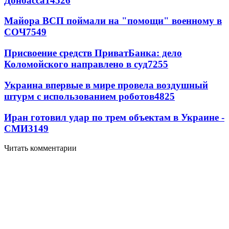
Донбасса
14526
Майора ВСП поймали на "помощи" военному в
СОЧ
7549
Присвоение средств ПриватБанка: дело
Коломойского направлено в суд
7255
Украина впервые в мире провела воздушный
штурм с использованием роботов
4825
Иран готовил удар по трем объектам в Украине -
СМИ
3149
Читать комментарии