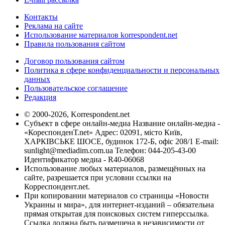
Контакты
Реклама на сайте
Использование материалов korrespondent.net
Правила пользования сайтом
Договор пользования сайтом
Политика в сфере конфиденциальности и персональных
данных
Пользовательское соглашение
Редакция
© 2000-2026, Korrespondent.net
Субъект в сфере онлайн-медиа Название онлайн-медиа -
«КореспонденТ.net» Адрес: 02091, місто Київ,
ХАРКІВСЬКЕ ШОСЕ, будинок 172-Б, офіс 208/1 E-mail:
sunlight@mediadim.com.ua
Телефон: 044-205-43-00
Идентификатор медиа - R40-06068
Использование любых материалов, размещённых на
сайте, разрешается при условии ссылки на
Корреспондент.net.
При копировании материалов со страницы «Новости
Украины и мира», для интернет-изданий – обязательна
прямая открытая для поисковых систем гиперссылка.
Ссылка должна быть размещена в независимости от