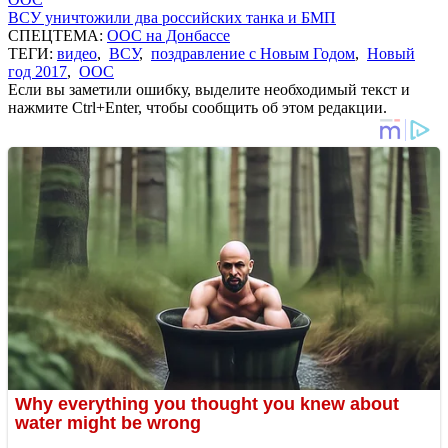
ВСУ уничтожили два российских танка и БМП
СПЕЦТЕМА:
ООС на Донбассе
ТЕГИ:
видео
,
ВСУ
,
поздравление с Новым Годом
,
Новый
год 2017
,
ООС
Если вы заметили ошибку, выделите необходимый текст и
нажмите Ctrl+Enter, чтобы сообщить об этом редакции.