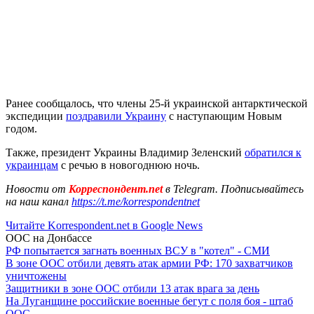
Ранее сообщалось, что члены 25-й украинской антарктической
экспедиции
поздравили Украину
с наступающим Новым
годом.
Также, президент Украины Владимир Зеленский
обратился к
украинцам
с речью в новогоднюю ночь.
Новости от
Корреспондент.net
в Telegram. Подписывайтесь
на наш канал
https://t.me/korrespondentnet
Читайте Korrespondent.net в Google News
ООС на Донбассе
РФ попытается загнать военных ВСУ в "котел" - СМИ
В зоне ООС отбили девять атак армии РФ: 170 захватчиков
уничтожены
Защитники в зоне ООС отбили 13 атак врага за день
На Луганщине российские военные бегут с поля боя - штаб
ООС