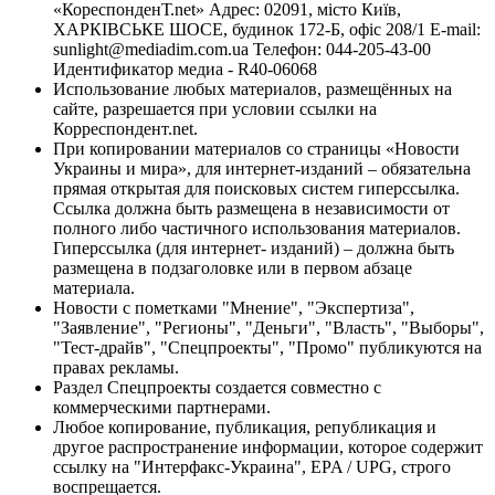
«КореспонденТ.net» Адрес: 02091, місто Київ,
ХАРКІВСЬКЕ ШОСЕ, будинок 172-Б, офіс 208/1 E-mail:
sunlight@mediadim.com.ua
Телефон: 044-205-43-00
Идентификатор медиа - R40-06068
Использование любых материалов, размещённых на
сайте, разрешается при условии ссылки на
Корреспондент.net.
При копировании материалов со страницы «Новости
Украины и мира», для интернет-изданий – обязательна
прямая открытая для поисковых систем гиперссылка.
Ссылка должна быть размещена в независимости от
полного либо частичного использования материалов.
Гиперссылка (для интернет- изданий) – должна быть
размещена в подзаголовке или в первом абзаце
материала.
Новости с пометками "Мнение", "Экспертиза",
"Заявление", "Регионы", "Деньги", "Власть", "Выборы",
"Тест-драйв", "Спецпроекты", "Промо" публикуются на
правах рекламы.
Раздел Спецпроекты создается совместно с
коммерческими партнерами.
Любое копирование, публикация, републикация и
другое распространение информации, которое содержит
ссылку на "Интерфакс-Украина", EPA / UPG, строго
воспрещается.