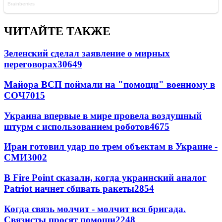
ЧИТАЙТЕ ТАКЖЕ
Зеленский сделал заявление о мирных
переговорах
30649
Майора ВСП поймали на "помощи" военному в
СОЧ
7015
Украина впервые в мире провела воздушный
штурм с использованием роботов
4675
Иран готовил удар по трем объектам в Украине -
СМИ
3002
В Fire Point сказали, когда украинский аналог
Patriot начнет сбивать ракеты
2854
Когда связь молчит - молчит вся бригада.
Связисты просят помощи
2248