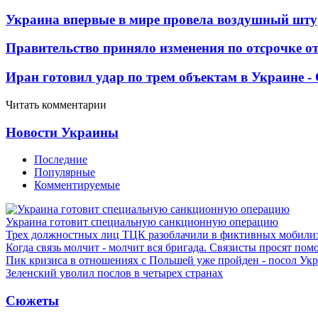
Украина впервые в мире провела воздушный шту
Правительство приняло изменения по отсрочке о
Иран готовил удар по трем объектам в Украине 
Читать комментарии
Новости Украины
Последние
Популярные
Комментируемые
Украина готовит специальную санкционную операцию
Трех должностных лиц ТЦК разоблачили в фиктивных мобили
Когда связь молчит - молчит вся бригада. Связисты просят по
Пик кризиса в отношениях с Польшей уже пройден - посол Ук
Зеленский уволил послов в четырех странах
Сюжеты