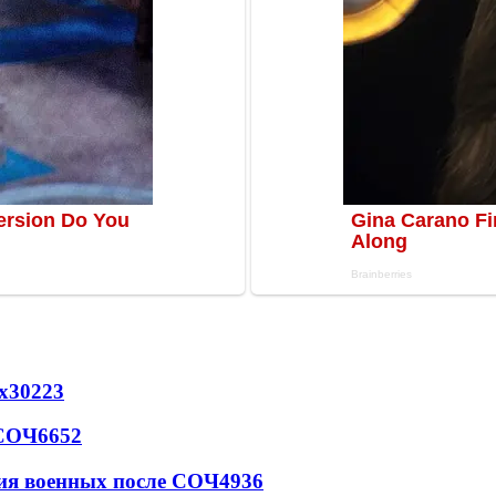
х
30223
 СОЧ
6652
ия военных после СОЧ
4936