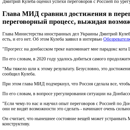
Дмитрий Кулеба оценил успехи переговоров с Россией по уре
Глава МИД сравнил достижения в перего
переговорный процесс, выжидая возмож
Глава Министерства иностранных дел Украины Дмитрий Кулеба 
есть, и его нет. Об этом Кулеба заявил в интервью
Обозревател
"Прогресс на донбасском треке напоминает мне парадокс кота 
По его словам, в 2020 году удалось добиться самого продолжи
"Мы тяжело шли к этому результату. Безусловно, это достижени
сообщил Кулеба.
При этом глава МИД подчеркнул, что Россия сделала все, чтоб
По его словам, в вопросе урегулирования ситуации на Донбасс
"Если чему-то нас и научил опыт переговоров с Россией по Дон
они не видят возможности это сделать - начинают очень сильно
Он считает, что нынешнее состояние вещей может устраивать М
конструктиву.