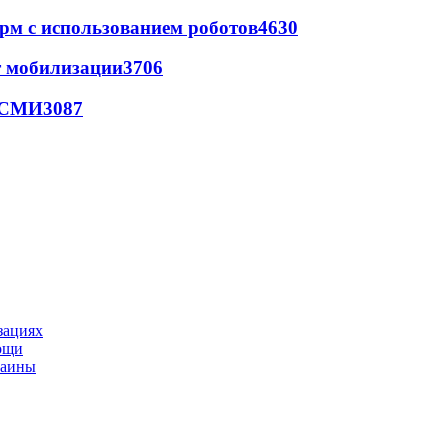
рм с использованием роботов
4630
т мобилизации
3706
- СМИ
3087
зациях
мощи
раины