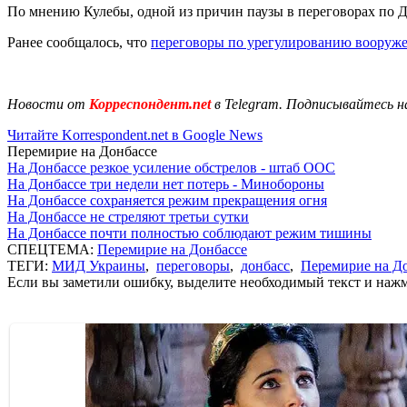
По мнению Кулебы, одной из причин паузы в переговорах по Д
Ранее сообщалось, что
переговоры по урегулированию вооруже
Новости от
Корреспондент.net
в Telegram. Подписывайтесь н
Читайте Korrespondent.net в Google News
Перемирие на Донбассе
На Донбассе резкое усиление обстрелов - штаб ООС
На Донбассе три недели нет потерь - Минобороны
На Донбассе сохраняется режим прекращения огня
На Донбассе не стреляют третьи сутки
На Донбассе почти полностью соблюдают режим тишины
СПЕЦТЕМА:
Перемирие на Донбассе
ТЕГИ:
МИД Украины
,
переговоры
,
донбасс
,
Перемирие на Д
Если вы заметили ошибку, выделите необходимый текст и нажми