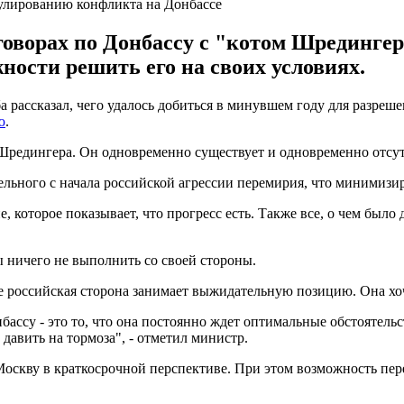
гулированию конфликта на Донбассе
ворах по Донбассу с "котом Шредингера
ности решить его на своих условиях.
рассказал, чего удалось добиться в минувшем году для разреше
ю
.
Шредингера. Он одновременно существует и одновременно отсутс
тельного с начала российской агрессии перемирия, что минимизи
е, которое показывает, что прогресс есть. Также все, о чем был
ы ничего не выполнить со своей стороны.
е российская сторона занимает выжидательную позицию. Она хоч
бассу - это то, что она постоянно ждет оптимальные обстоятель
 давить на тормоза", - отметил министр.
оскву в краткосрочной перспективе. При этом возможность перег