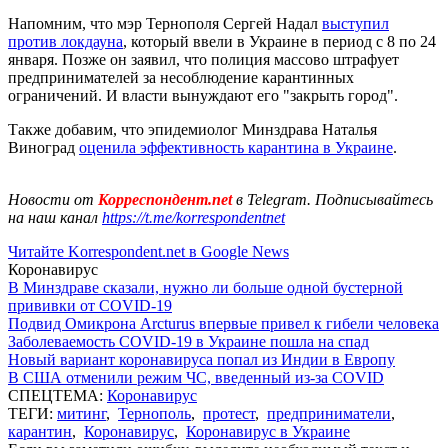
Напомним, что мэр Тернополя Сергей Надал
выступил
против локдауна
, который ввели в Украине в период с 8 по 24
января. Позже он заявил, что полиция массово штрафует
предпринимателей за несоблюдение карантинных
ограничений. И власти вынуждают его "закрыть город".
Также добавим, что эпидемиолог Минздрава Наталья
Виноград
оценила эффективность карантина в Украине
.
Новости от
Корреспондент.net
в Telegram. Подписывайтесь
на наш канал
https://t.me/korrespondentnet
Читайте Korrespondent.net в Google News
Коронавирус
В Минздраве сказали, нужно ли больше одной бустерной
прививки от COVID-19
Подвид Омикрона Arcturus впервые привел к гибели человека
Заболеваемость COVID-19 в Украине пошла на спад
Новый вариант коронавируса попал из Индии в Европу
В США отменили режим ЧС, введенный из-за COVID
СПЕЦТЕМА:
Коронавирус
ТЕГИ:
митинг
,
Тернополь
,
протест
,
предприниматели
,
карантин
,
Коронавирус
,
Коронавирус в Украине