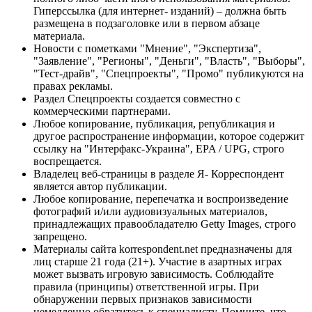
Гиперссылка (для интернет- изданий) – должна быть
размещена в подзаголовке или в первом абзаце
материала.
Новости с пометками "Мнение", "Экспертиза",
"Заявление", "Регионы", "Деньги", "Власть", "Выборы",
"Тест-драйв", "Спецпроекты", "Промо" публикуются на
правах рекламы.
Раздел Спецпроекты создается совместно с
коммерческими партнерами.
Любое копирование, публикация, републикация и
другое распространение информации, которое содержит
ссылку на "Интерфакс-Украина", EPA / UPG, строго
воспрещается.
Владелец веб-страницы в разделе Я- Корреспондент
является автор публикации.
Любое копирование, перепечатка и воспроизведение
фотографий и/или аудиовизуальных материалов,
принадлежащих правообладателю Getty Images, строго
запрещено.
Материалы сайта korrespondent.net предназначены для
лиц старше 21 года (21+). Участие в азартных играх
может вызвать игровую зависимость. Соблюдайте
правила (принципы) ответственной игры. При
обнаружении первых признаков зависимости
немедленно обратитесь к специалисту. Помните, что