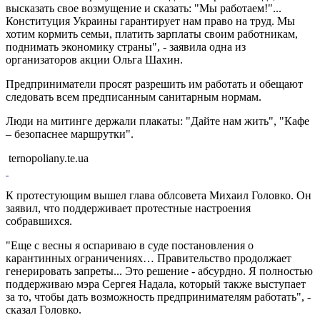
высказать свое возмущение и сказать: "Мы работаем!"...
Конституция Украины гарантирует нам право на труд. Мы
хотим кормить семьи, платить зарплаты своим работникам,
поднимать экономику страны", - заявила одна из
организаторов акции Ольга Шахин.
Предприниматели просят разрешить им работать и обещают
следовать всем предписанным санитарным нормам.
Люди на митинге держали плакаты: "Дайте нам жить", "Кафе
– безопаснее маршрутки".
ternopoliany.te.ua
К протестующим вышел глава облсовета Михаил Головко. Он
заявил, что поддерживает протестные настроения
собравшихся.
"Еще с весны я оспариваю в суде постановления о
карантинных ограничениях… Правительство продолжает
генерировать запреты... Это решение - абсурдно. Я полностью
поддерживаю мэра Сергея Надала, который также выступает
за то, чтобы дать возможность предпринимателям работать", -
сказал Головко.