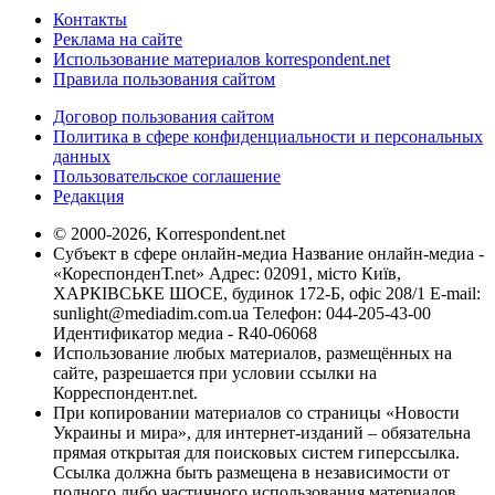
Контакты
Реклама на сайте
Использование материалов korrespondent.net
Правила пользования сайтом
Договор пользования сайтом
Политика в сфере конфиденциальности и персональных
данных
Пользовательское соглашение
Редакция
© 2000-2026, Korrespondent.net
Субъект в сфере онлайн-медиа Название онлайн-медиа -
«КореспонденТ.net» Адрес: 02091, місто Київ,
ХАРКІВСЬКЕ ШОСЕ, будинок 172-Б, офіс 208/1 E-mail:
sunlight@mediadim.com.ua
Телефон: 044-205-43-00
Идентификатор медиа - R40-06068
Использование любых материалов, размещённых на
сайте, разрешается при условии ссылки на
Корреспондент.net.
При копировании материалов со страницы «Новости
Украины и мира», для интернет-изданий – обязательна
прямая открытая для поисковых систем гиперссылка.
Ссылка должна быть размещена в независимости от
полного либо частичного использования материалов.