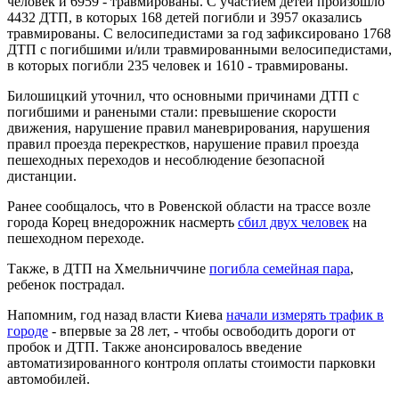
человек и 6959 - травмированы. С участием детей произошло
4432 ДТП, в которых 168 детей погибли и 3957 оказались
травмированы. С велосипедистами за год зафиксировано 1768
ДТП с погибшими и/или травмированными велосипедистами,
в которых погибли 235 человек и 1610 - травмированы.
Билошицкий уточнил, что основными причинами ДТП с
погибшими и ранеными стали: превышение скорости
движения, нарушение правил маневрирования, нарушения
правил проезда перекрестков, нарушение правил проезда
пешеходных переходов и несоблюдение безопасной
дистанции.
Ранее сообщалось, что в Ровенской области на трассе возле
города Корец внедорожник насмерть
сбил двух человек
на
пешеходном переходе.
Также, в ДТП на Хмельниччине
погибла семейная пара
,
ребенок пострадал.
Напомним, год назад власти Киева
начали измерять трафик в
городе
- впервые за 28 лет, - чтобы освободить дороги от
пробок и ДТП. Также анонсировалось введение
автоматизированного контроля оплаты стоимости парковки
автомобилей.