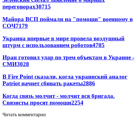
переговорах
30715
Майора ВСП поймали на "помощи" военному в
СОЧ
7179
Украина впервые в мире провела воздушный
штурм с использованием роботов
4705
Иран готовил удар по трем объектам в Украине -
СМИ
3028
В Fire Point сказали, когда украинский аналог
Patriot начнет сбивать ракеты
2886
Когда связь молчит - молчит вся бригада.
Связисты просят помощи
2254
Читать комментарии