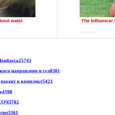
Донбасса
25743
кого направлено в суд
8381
 входит в комплект
5423
х
4598
 СОЧ
3702
riot
3361