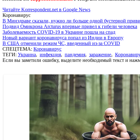
Читайте Korrespondent.net в Google News
Коронавирус
В Минздраве сказали, нужно ли больше одной бустерной прив
Подвид Омикрона Arcturus впервые привел к гибели человека
Заболеваемость COVID-19 в Украине пошла на спад
Новый вариант коронавируса попал из Индии в Европу
В США отменили режим ЧС, введенный из-за COVID
СПЕЦТЕМА:
Коронавирус
ТЕГИ:
Украина
,
инфекция
,
пандемия
,
заражение
,
Коронавир
Если вы заметили ошибку, выделите необходимый текст и нажми