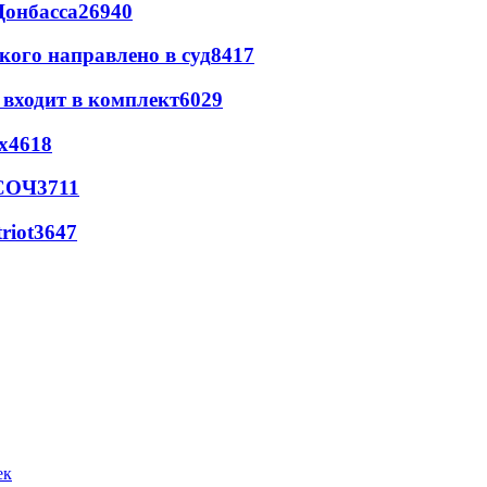
Донбасса
26940
кого направлено в суд
8417
 входит в комплект
6029
х
4618
 СОЧ
3711
riot
3647
ек