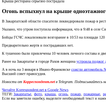
Крыша ресторана серьезно пострадала
Огонь вспыхнул на крыше одноэтажного
В Закарпатской области спасатели ликвидировали пожар в рест
Указано, что утром поступила информация, что в 9:48 в селе
Бойцы ГСЧС локализовали возгорание в 10:53 на площади 120 к
Предварительно жертв и пострадавших нет.
К тушению были привлечены 10 человек личного состава и дв
Ранее на Закарпатье в городе Рахов женщина
устроила поджог 
А в ночь на 3 января в Ивано-Франковске
сожгли автомобиль N
Высший совет правосудия.
Новости от
Корреспондент.net
в Telegram. Подписывайтесь н
Читайте Korrespondent.net в Google News
ТЕГИ:
Закарпатье
,
фото
,
крыша
,
огонь
,
пожар
,
пожарные
,
р
Если вы заметили ошибку, выделите необходимый текст и нажми