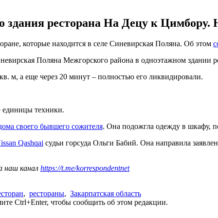
 здания ресторана На Децу к Цимбору. Н
оране, которые находится в селе Синевирская Поляна. Об этом
с
 Синевирская Поляна Межгорского района в одноэтажном здании 
в. м, а еще через 20 минут – полностью его ликвидировали.
е единицы техники.
дома своего бывшего сожителя
. Она подожгла одежду в шкафу, п
issan Qashqai
судьи горсуда Ольги Бабий. Она направила заявле
а наш канал
https://t.me/korrespondentnet
есторан
,
рестораны
,
Закарпатская область
те Ctrl+Enter, чтобы сообщить об этом редакции.