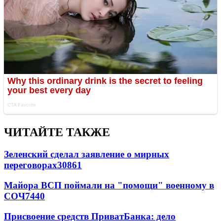
ЧИТАЙТЕ ТАКЖЕ
Зеленский сделал заявление о мирных
переговорах
30861
Майора ВСП поймали на "помощи" военному в
СОЧ
7440
Присвоение средств ПриватБанка: дело