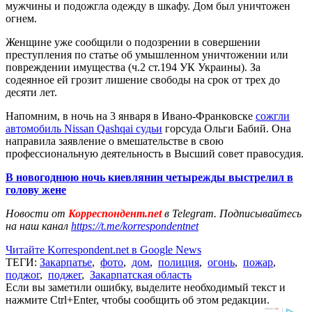
мужчины и подожгла одежду в шкафу. Дом был уничтожен
огнем.
Женщине уже сообщили о подозрении в совершении
преступления по статье об умышленном уничтожении или
повреждении имущества (ч.2 ст.194 УК Украины). За
содеянное ей грозит лишение свободы на срок от трех до
десяти лет.
Напомним, в ночь на 3 января в Ивано-Франковске
сожгли
автомобиль Nissan Qashqai судьи
горсуда Ольги Бабий. Она
направила заявление о вмешательстве в свою
профессиональную деятельность в Высший совет правосудия.
В новогоднюю ночь киевлянин четырежды выстрелил в
голову жене
Новости от
Корреспондент.net
в Telegram. Подписывайтесь
на наш канал
https://t.me/korrespondentnet
Читайте Korrespondent.net в Google News
ТЕГИ:
Закарпатье
,
фото
,
дом
,
полиция
,
огонь
,
пожар
,
поджог
,
поджег
,
Закарпатская область
Если вы заметили ошибку, выделите необходимый текст и
нажмите Ctrl+Enter, чтобы сообщить об этом редакции.