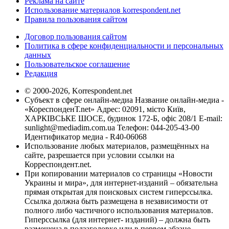
Реклама на сайте
Использование материалов korrespondent.net
Правила пользования сайтом
Договор пользования сайтом
Политика в сфере конфиденциальности и персональных
данных
Пользовательское соглашение
Редакция
© 2000-2026, Korrespondent.net
Субъект в сфере онлайн-медиа Название онлайн-медиа -
«КореспонденТ.net» Адрес: 02091, місто Київ,
ХАРКІВСЬКЕ ШОСЕ, будинок 172-Б, офіс 208/1 E-mail:
sunlight@mediadim.com.ua
Телефон: 044-205-43-00
Идентификатор медиа - R40-06068
Использование любых материалов, размещённых на
сайте, разрешается при условии ссылки на
Корреспондент.net.
При копировании материалов со страницы «Новости
Украины и мира», для интернет-изданий – обязательна
прямая открытая для поисковых систем гиперссылка.
Ссылка должна быть размещена в независимости от
полного либо частичного использования материалов.
Гиперссылка (для интернет- изданий) – должна быть
размещена в подзаголовке или в первом абзаце