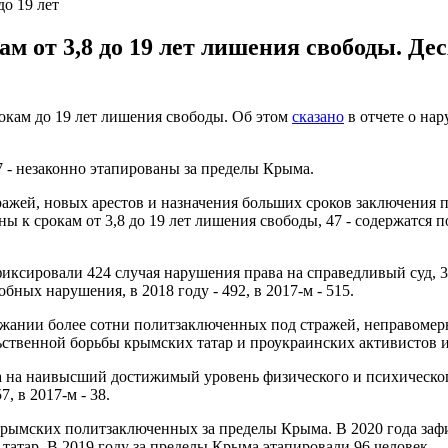
о 19 лет
ам от 3,8 до 19 лет лишения свободы. Д
окам до 19 лет лишения свободы. Об этом
сказано
в отчете о на
7 - незаконно этапированы за пределы Крыма.
ажей, новых арестов и назначения больших сроков заключения
ны к срокам от 3,8 до 19 лет лишения свободы, 47 - содержатся
иксировали 424 случая нарушения права на справедливый суд, 3
бных нарушения, в 2018 году - 492, в 2017-м - 515.
ржании более сотни политзаключенных под стражей, неправомер
льственной борьбы крымских татар и проукраинских активистов 
а на наивысший достижимый уровень физического и психического
, в 2017-м - 38.
 крымских политзаключенных за пределы Крыма. В 2020 года за
татар. В 2019 году за пределы Крыма этапировали 96 человек.