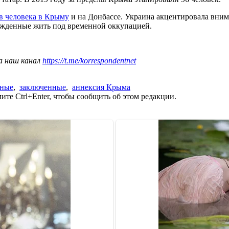
в человека в Крыму
и на Донбассе. Украина акцентировала вним
ужденные жить под временной оккупацией.
а наш канал
https://t.me/korrespondentnet
нные
,
заключенные
,
аннексия Крыма
те Ctrl+Enter, чтобы сообщить об этом редакции.