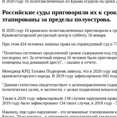
В 2020 году 16 политзаключенных из Крыма осудили на сроки д
Российские суды приговорили их к срок
этапированы за пределы полуострова.
В 2020 году 16 крымских политзаключенных приговорили к ср
Крымскотатарский ресурсный центр в субботу, 16 января.
При этом 424 человека лишены права на справедливый суд и 7
"Политика системных продолжений сроков содержания под стр
последних лет. За отчетный период 16 человек были приговоре
помещены под домашний арест)", - сказано в отчете.
Менеджер КРЦ Татьяна Подворняк заявила, что в 2020 году заф
крымскотатарского народа. В 2019 году зафиксировали 692 подо
"Данная статистика свидетельствует о целенаправленном соде
политических целях, в частности, с целью подавления ненаси
Также в 2020 году зафиксировали 138 случаев нарушения прав
2019 году было зафиксировано 134 таких случая, в 2018 году - 57
Наконец, еще одно нарушение - это незаконные этапирования
Крыма, 70 из которых - в отношении представителей крымских 