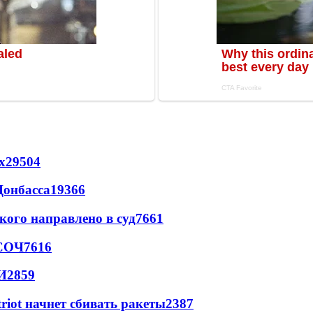
х
29504
Донбасса
19366
кого направлено в суд
7661
 СОЧ
7616
И
2859
triot начнет сбивать ракеты
2387