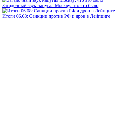
Загадочный звук напугал Москву: что это было
Итоги 06.08: Санкции против РФ и дрон в Лейпциге