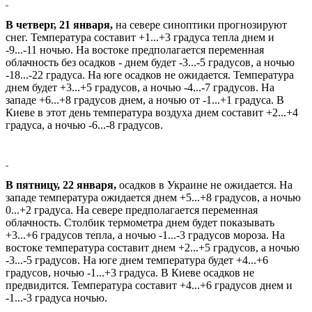
В четверг, 21 января,
на севере синоптики прогнозируют
снег. Температура составит +1...+3 градуса тепла днем и
-9...-11 ночью. На востоке предполагается переменная
облачность без осадков - днем будет -3...-5 градусов, а ночью
-18...-22 градуса. На юге осадков не ожидается. Температура
днем будет +3...+5 градусов, а ночью -4...-7 градусов. На
западе +6...+8 градусов днем, а ночью от -1...+1 градуса. В
Киеве в этот день температура воздуха днем составит +2...+4
градуса, а ночью -6...-8 градусов.
В пятницу, 22 января,
осадков в Украине не ожидается. На
западе температура ожидается днем +5...+8 градусов, а ночью
0...+2 градуса. На севере предполагается переменная
облачность. Столбик термометра днем будет показывать
+3...+6 градусов тепла, а ночью -1...-3 градусов мороза. На
востоке температура составит днем +2...+5 градусов, а ночью
-3...-5 градусов. На юге днем температура будет +4...+6
градусов, ночью -1...+3 градуса. В Киеве осадков не
предвидится. Температура составит +4...+6 градусов днем и
-1...-3 градуса ночью.