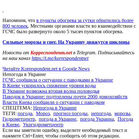
Напомним, что
в пункты обогрева за сутки обратились более
800 человек
. Местными органами власти во взаимодействии с
ГСЧС было развернуто около 5 тысяч пунктов обогрева.
Сильные морозы и снег. На Украину движутся циклоны
Новости от
Корреспондент.net
в Telegram. Подписывайтесь
на наш канал
https://t.me/korrespondentnet
Читайте Korrespondent.net в Google News
Непогода в Украине
ГСЧС сообщила о ситуации с паводками в Украине
В Киеве ускорилось снижение уровня воды
В Украине возможна вторая волна половодья
Паводок в Украине: подтоплены почти 2000 домохозяйств
Власти Киева сообщили о ситуации с паводком
СПЕЦТЕМА:
Непогода в Украине
ТЕГИ:
погода
,
Мороз
,
прогноз погоды
,
непогода
,
морозы
,
Гидрометцентр
,
погода в Украине
,
погода Украина
,
Погода
в Киеве
,
Укргидрометцентр
Если вы заметили ошибку, выделите необходимый текст и
нажмите Ctrl+Enter, чтобы сообщить об этом редакции.