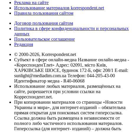
Реклама на сайте
Использование материалов korrespondent.net
Правила пользования сайтом
Договор пользования сайтом
Политика в сфере конфиденциальности и персональных
данных
Пользовательское соглашение
Редакция
© 2000-2026, Korrespondent.net
Субъект в сфере онлайн-медиа Название онлайн-медиа -
«КореспонденТ.net» Адрес: 02091, місто Київ,
ХАРКІВСЬКЕ ШОСЕ, будинок 172-Б, офіс 208/1 E-mail:
sunlight@mediadim.com.ua
Телефон: 044-205-43-00
Идентификатор медиа - R40-06068
Использование любых материалов, размещённых на
сайте, разрешается при условии ссылки на
Корреспондент.net.
При копировании материалов со страницы «Новости
Украины и мира», для интернет-изданий – обязательна
прямая открытая для поисковых систем гиперссылка.
Ссылка должна быть размещена в независимости от
полного либо частичного использования материалов.
Гиперссылка (для интернет- изданий) – должна быть