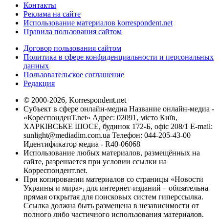
Контакты
Реклама на сайте
Использование материалов korrespondent.net
Правила пользования сайтом
Договор пользования сайтом
Политика в сфере конфиденциальности и персональных
данных
Пользовательское соглашение
Редакция
© 2000-2026, Korrespondent.net
Субъект в сфере онлайн-медиа Название онлайн-медиа -
«КореспонденТ.net» Адрес: 02091, місто Київ,
ХАРКІВСЬКЕ ШОСЕ, будинок 172-Б, офіс 208/1 E-mail:
sunlight@mediadim.com.ua
Телефон: 044-205-43-00
Идентификатор медиа - R40-06068
Использование любых материалов, размещённых на
сайте, разрешается при условии ссылки на
Корреспондент.net.
При копировании материалов со страницы «Новости
Украины и мира», для интернет-изданий – обязательна
прямая открытая для поисковых систем гиперссылка.
Ссылка должна быть размещена в независимости от
полного либо частичного использования материалов.