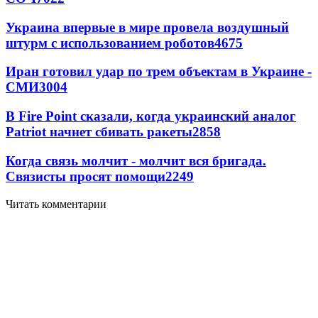
Украина впервые в мире провела воздушный
штурм с использованием роботов
4675
Иран готовил удар по трем объектам в Украине -
СМИ
3004
В Fire Point сказали, когда украинский аналог
Patriot начнет сбивать ракеты
2858
Когда связь молчит - молчит вся бригада.
Связисты просят помощи
2249
Читать комментарии