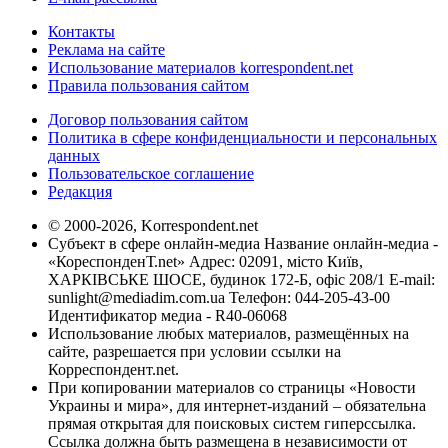
Контакты
Реклама на сайте
Использование материалов korrespondent.net
Правила пользования сайтом
Договор пользования сайтом
Политика в сфере конфиденциальности и персональных
данных
Пользовательское соглашение
Редакция
© 2000-2026, Korrespondent.net
Субъект в сфере онлайн-медиа Название онлайн-медиа -
«КореспонденТ.net» Адрес: 02091, місто Київ,
ХАРКІВСЬКЕ ШОСЕ, будинок 172-Б, офіс 208/1 E-mail:
sunlight@mediadim.com.ua
Телефон: 044-205-43-00
Идентификатор медиа - R40-06068
Использование любых материалов, размещённых на
сайте, разрешается при условии ссылки на
Корреспондент.net.
При копировании материалов со страницы «Новости
Украины и мира», для интернет-изданий – обязательна
прямая открытая для поисковых систем гиперссылка.
Ссылка должна быть размещена в независимости от