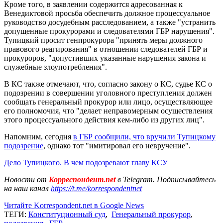
Кроме того, в заявлении содержится адресованная к
Венедиктовой просьба обеспечить должное процессуальное
руководство досудебным расследованием, а также "устранить
допущенные прокурорами и следователями ГБР нарушения".
Тупицкий просит генпрокурора "принять меры должного
правового реагирования" в отношении следователей ГБР и
прокуроров, "допустивших указанные нарушения закона и
служебные злоупотребления".
В КС также отмечают, что, согласно закону о КС, судье КС о
подозрении в совершении уголовного преступления должен
сообщать генеральный прокурор или лицо, осуществляющее
его полномочия, что "делает неправомерным осуществления
этого процессуального действия кем-либо из других лиц".
Напомним, сегодня
в ГБР сообщили, что вручили Тупицкому
подозрение
, однако тот "имитировал его невручение".
Дело Тупицкого. В чем подозревают главу КСУ
Новости от
Корреспондент.net
в Telegram. Подписывайтесь
на наш канал
https://t.me/korrespondentnet
Читайте Korrespondent.net в Google News
ТЕГИ:
Конституционный суд
,
Генеральный прокурор
,