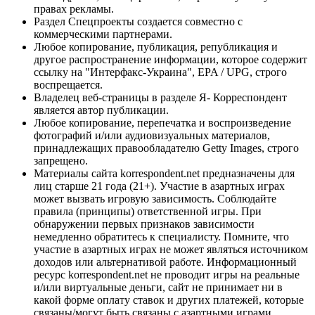
правах рекламы.
Раздел Спецпроекты создается совместно с
коммерческими партнерами.
Любое копирование, публикация, републикация и
другое распространение информации, которое содержит
ссылку на "Интерфакс-Украина", EPA / UPG, строго
воспрещается.
Владелец веб-страницы в разделе Я- Корреспондент
является автор публикации.
Любое копирование, перепечатка и воспроизведение
фотографий и/или аудиовизуальных материалов,
принадлежащих правообладателю Getty Images, строго
запрещено.
Материалы сайта korrespondent.net предназначены для
лиц старше 21 года (21+). Участие в азартных играх
может вызвать игровую зависимость. Соблюдайте
правила (принципы) ответственной игры. При
обнаружении первых признаков зависимости
немедленно обратитесь к специалисту. Помните, что
участие в азартных играх не может являться источником
доходов или альтернативой работе. Информационный
ресурс korrespondent.net не проводит игры на реальные
и/или виртуальные деньги, сайт не принимает ни в
какой форме оплату ставок и других платежей, которые
связаны/могут быть связаны с азартными играми,