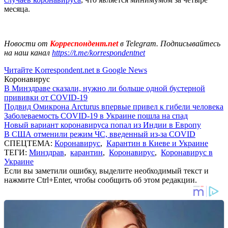
месяца.
Новости от
Корреспондент.net
в Telegram. Подписывайтесь
на наш канал
https://t.me/korrespondentnet
Читайте Korrespondent.net в Google News
Коронавирус
В Минздраве сказали, нужно ли больше одной бустерной
прививки от COVID-19
Подвид Омикрона Arcturus впервые привел к гибели человека
Заболеваемость COVID-19 в Украине пошла на спад
Новый вариант коронавируса попал из Индии в Европу
В США отменили режим ЧС, введенный из-за COVID
СПЕЦТЕМА:
Коронавирус
,
Карантин в Киеве и Украине
ТЕГИ:
Минздрав
,
карантин
,
Коронавирус
,
Коронавирус в
Украине
Если вы заметили ошибку, выделите необходимый текст и
нажмите Ctrl+Enter, чтобы сообщить об этом редакции.