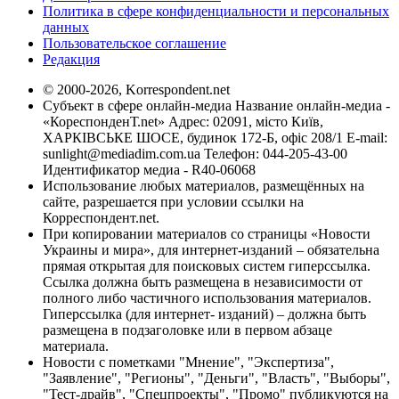
Политика в сфере конфиденциальности и персональных
данных
Пользовательское соглашение
Редакция
© 2000-2026, Korrespondent.net
Субъект в сфере онлайн-медиа Название онлайн-медиа -
«КореспонденТ.net» Адрес: 02091, місто Київ,
ХАРКІВСЬКЕ ШОСЕ, будинок 172-Б, офіс 208/1 E-mail:
sunlight@mediadim.com.ua
Телефон: 044-205-43-00
Идентификатор медиа - R40-06068
Использование любых материалов, размещённых на
сайте, разрешается при условии ссылки на
Корреспондент.net.
При копировании материалов со страницы «Новости
Украины и мира», для интернет-изданий – обязательна
прямая открытая для поисковых систем гиперссылка.
Ссылка должна быть размещена в независимости от
полного либо частичного использования материалов.
Гиперссылка (для интернет- изданий) – должна быть
размещена в подзаголовке или в первом абзаце
материала.
Новости с пометками "Мнение", "Экспертиза",
"Заявление", "Регионы", "Деньги", "Власть", "Выборы",
"Тест-драйв", "Спецпроекты", "Промо" публикуются на