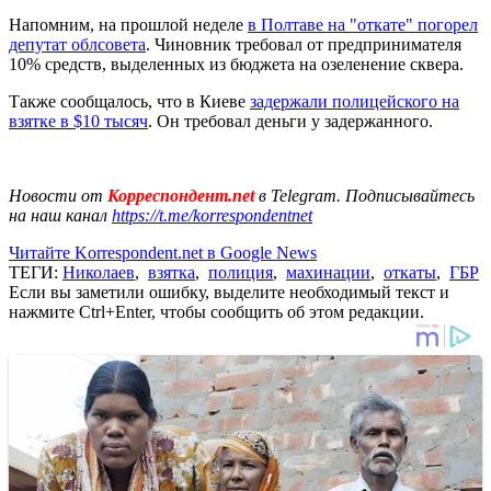
Напомним, на прошлой неделе
в Полтаве на "откате" погорел
депутат облсовета
. Чиновник требовал от предпринимателя
10% средств, выделенных из бюджета на озеленение сквера.
Также сообщалось, что в Киеве
задержали полицейского на
взятке в $10 тысяч
. Он требовал деньги у задержанного.
Новости от
Корреспондент.net
в Telegram. Подписывайтесь
на наш канал
https://t.me/korrespondentnet
Читайте Korrespondent.net в Google News
ТЕГИ:
Николаев
,
взятка
,
полиция
,
махинации
,
откаты
,
ГБР
Если вы заметили ошибку, выделите необходимый текст и
нажмите Ctrl+Enter, чтобы сообщить об этом редакции.