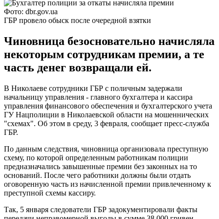
Фото: dbr.gov.ua
ГБР провело обыск после очередной взятки
Чиновница безосновательно начисляла
некоторым сотрудникам премии, а те
часть денег возвращали ей.
В Николаеве сотрудники ГБР с поличным задержали
начальницу управления - главного бухгалтера и кассира
управления финансового обеспечения и бухгалтерского учета
ГУ Нацполиции в Николаевской области на мошеннических
"схемах". Об этом в среду, 3 февраля, сообщает пресс-служба
ГБР.
По данным следствия, чиновница организовала преступную
схему, по которой определенным работникам полиции
предназначались завышенные премии без законных на то
оснований. После чего работники должны были отдать
оговоренную часть из начисленной премии привлеченному к
преступной схемы кассиру.
Так, 5 января следователи ГБР задокументировали факты
передачи неправомерной выгоды в сумме 38 000 гривен