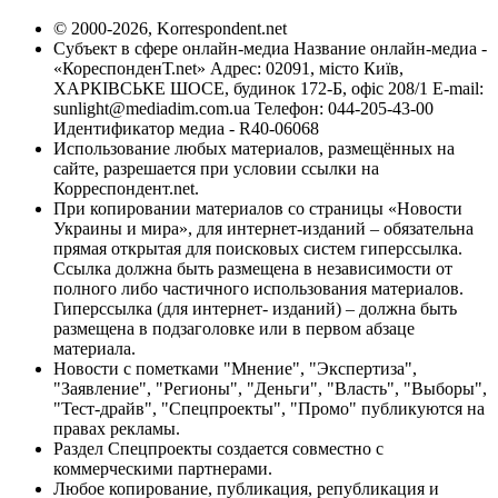
© 2000-2026, Korrespondent.net
Субъект в сфере онлайн-медиа Название онлайн-медиа -
«КореспонденТ.net» Адрес: 02091, місто Київ,
ХАРКІВСЬКЕ ШОСЕ, будинок 172-Б, офіс 208/1 E-mail:
sunlight@mediadim.com.ua
Телефон: 044-205-43-00
Идентификатор медиа - R40-06068
Использование любых материалов, размещённых на
сайте, разрешается при условии ссылки на
Корреспондент.net.
При копировании материалов со страницы «Новости
Украины и мира», для интернет-изданий – обязательна
прямая открытая для поисковых систем гиперссылка.
Ссылка должна быть размещена в независимости от
полного либо частичного использования материалов.
Гиперссылка (для интернет- изданий) – должна быть
размещена в подзаголовке или в первом абзаце
материала.
Новости с пометками "Мнение", "Экспертиза",
"Заявление", "Регионы", "Деньги", "Власть", "Выборы",
"Тест-драйв", "Спецпроекты", "Промо" публикуются на
правах рекламы.
Раздел Спецпроекты создается совместно с
коммерческими партнерами.
Любое копирование, публикация, републикация и