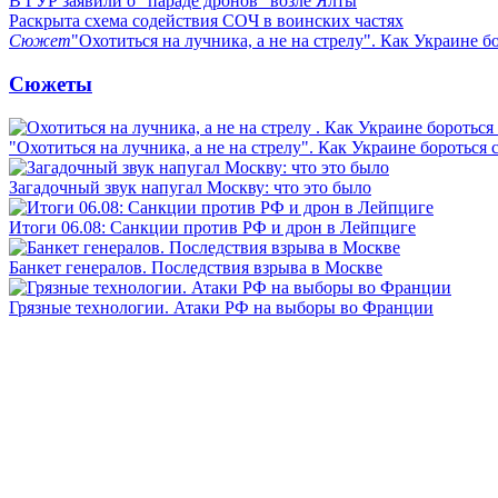
В ГУР заявили о "параде дронов" возле Ялты
Раскрыта схема содействия СОЧ в воинских частях
Сюжет
"Охотиться на лучника, а не на стрелу". Как Украине б
Сюжеты
"Охотиться на лучника, а не на стрелу". Как Украине бороться 
Загадочный звук напугал Москву: что это было
Итоги 06.08: Санкции против РФ и дрон в Лейпциге
Банкет генералов. Последствия взрыва в Москве
Грязные технологии. Атаки РФ на выборы во Франции