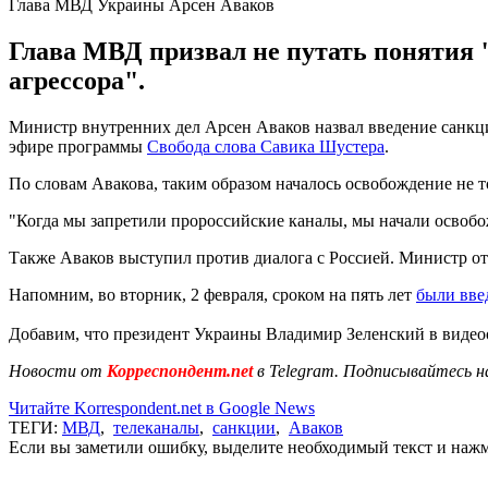
Глава МВД Украины Арсен Аваков
Глава МВД призвал не путать понятия "
агрессора".
Министр внутренних дел Арсен Аваков назвал введение санкци
эфире программы
Свобода слова Савика Шустера
.
По словам Авакова, таким образом началось освобождение не т
"Когда мы запретили пророссийские каналы, мы начали освобож
Также Аваков выступил против диалога с Россией. Министр от
Напомним, во вторник, 2 февраля, сроком на пять лет
были вве
Добавим, что президент Украины Владимир Зеленский в вид
Новости от
Корреспондент.net
в Telegram. Подписывайтесь н
Читайте Korrespondent.net в Google News
ТЕГИ:
МВД
,
телеканалы
,
санкции
,
Аваков
Если вы заметили ошибку, выделите необходимый текст и нажми