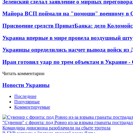
Зеленский сделал заявление о мирных переговора
Майора ВСП поймали на "помощи" военному в
Присвоение средств ПриватБанка: дело Коломойс
Украина впервые в мире провела воздушный шту
Украинцы определились насчет вывода войск из 
Иран готовил удар по трем объектам в Украине 
Читать комментарии
Новости Украины
Последние
Популярные
Комментируемые
"Сувенир" с фронта: под Ровно из-за взрыва гранаты пострада
Командира дивизиона разоблачили на сбыте тротила