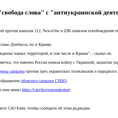
свобода слова" с "антиукраинской деяте
й против каналов 112, NewsOne и ZIK началом освобождения тер
олько Донбасса, но и Крыма.
дение наших территорий, в том числе и Крыма", - сказал он.
метил, что именно Россия начала войну с Украиной, захватив ук
дены санкции
против трех украинских телеканалов и народного 
еообращении
объяснил санкции СНБО
.
а наш канал
https://t.me/korrespondentnet
те Ctrl+Enter, чтобы сообщить об этом редакции.