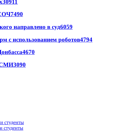
х
30911
 СОЧ
7490
кого направлено в суд
6059
рм с использованием роботов
4794
Донбасса
4670
- СМИ
3090
ли студенты