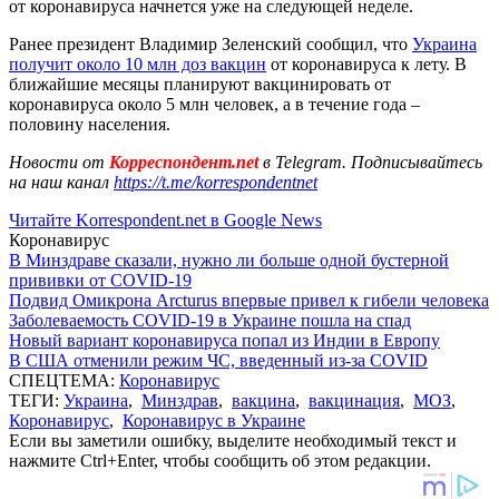
от коронавируса начнется уже на следующей неделе.
Ранее президент Владимир Зеленский сообщил, что
Украина
получит около 10 млн доз вакцин
от коронавируса к лету. В
ближайшие месяцы планируют вакцинировать от
коронавируса около 5 млн человек, а в течение года –
половину населения.
Новости от
Корреспондент.net
в Telegram. Подписывайтесь
на наш канал
https://t.me/korrespondentnet
Читайте Korrespondent.net в Google News
Коронавирус
В Минздраве сказали, нужно ли больше одной бустерной
прививки от COVID-19
Подвид Омикрона Arcturus впервые привел к гибели человека
Заболеваемость COVID-19 в Украине пошла на спад
Новый вариант коронавируса попал из Индии в Европу
В США отменили режим ЧС, введенный из-за COVID
СПЕЦТЕМА:
Коронавирус
ТЕГИ:
Украина
,
Минздрав
,
вакцина
,
вакцинация
,
МОЗ
,
Коронавирус
,
Коронавирус в Украине
Если вы заметили ошибку, выделите необходимый текст и
нажмите Ctrl+Enter, чтобы сообщить об этом редакции.