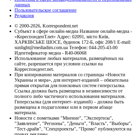
данных
Пользовательское соглашение
Редакция
© 2000-2026, Korrespondent.net
Субъект в сфере онлайн-медиа Название онлайн-медиа -
«КореспонденТ.net» Адрес: 02091, місто Київ,
ХАРКІВСЬКЕ ШОСЕ, будинок 172-Б, офіс 208/1 E-mail:
sunlight@mediadim.com.ua
Телефон: 044-205-43-00
Идентификатор медиа - R40-06068
Использование любых материалов, размещённых на
сайте, разрешается при условии ссылки на
Корреспондент.net.
При копировании материалов со страницы «Новости
Украины и мира», для интернет-изданий – обязательна
прямая открытая для поисковых систем гиперссылка.
Ссылка должна быть размещена в независимости от
полного либо частичного использования материалов.
Гиперссылка (для интернет- изданий) – должна быть
размещена в подзаголовке или в первом абзаце
материала.
Новости с пометками "Мнение", "Экспертиза",
"Заявление", "Регионы", "Деньги", "Власть", "Выборы",
"Тест-драйв", "Спецпроекты", "Промо" публикуются на
правах рекламы.