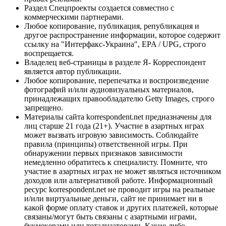
Раздел Спецпроекты создается совместно с
коммерческими партнерами.
Любое копирование, публикация, републикация и
другое распространение информации, которое содержит
ссылку на "Интерфакс-Украина", EPA / UPG, строго
воспрещается.
Владелец веб-страницы в разделе Я- Корреспондент
является автор публикации.
Любое копирование, перепечатка и воспроизведение
фотографий и/или аудиовизуальных материалов,
принадлежащих правообладателю Getty Images, строго
запрещено.
Материалы сайта korrespondent.net предназначены для
лиц старше 21 года (21+). Участие в азартных играх
может вызвать игровую зависимость. Соблюдайте
правила (принципы) ответственной игры. При
обнаружении первых признаков зависимости
немедленно обратитесь к специалисту. Помните, что
участие в азартных играх не может являться источником
доходов или альтернативой работе. Информационный
ресурс korrespondent.net не проводит игры на реальные
и/или виртуальные деньги, сайт не принимает ни в
какой форме оплату ставок и других платежей, которые
связаны/могут быть связаны с азартными играми,
букмекерами или тотализаторами. Какие-либо