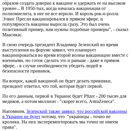
образом создать доверие к вакцине и удержать ее на высоком
уровне... В 1950-тых, когда началась вакцинация от
полиомиелита, в нее не все верили. И король рок-н-ролла
Элвис Пресли вакцинировался в прямом эфире, и
популярность вакцины выросла сразу. Это был очень
позитивный пример, нам нужны подобные примеры", - сказал
Маасикас.
В свою очередь президент Владимир Зеленский во время
выступления на форуме заявил, что планирует
вакцинироваться во время второй волны вакцинации вместе с
военными, но готов сделать это и раньше - даже в прямом
эфире, - в случае необходимости убедить людей в
безопасности прививок.
На вопрос, какой вакциной он будет делать прививки,
президент ответил, что той, которая будет первой.
По его данным, первой в Украине будет Pfizer - 200 тысяч для
медиков, а потом миллион - "скорее всего, AstraZeneca".
Напомним,
Зеленский также заявил, что российской вакцины
в Украине не будет
потому, что "украинцы - точно не
кролики. На них эксперементировать мы точно не имеем
права".