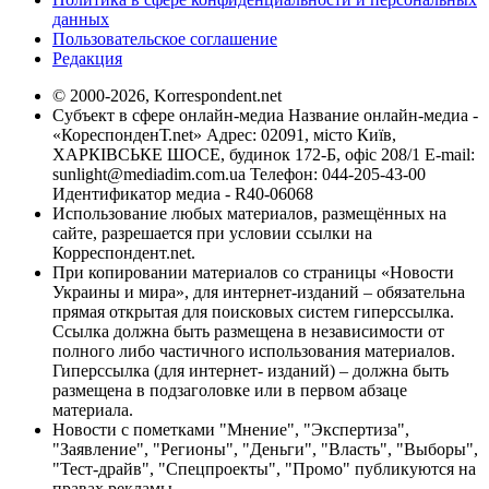
данных
Пользовательское соглашение
Редакция
© 2000-2026, Korrespondent.net
Субъект в сфере онлайн-медиа Название онлайн-медиа -
«КореспонденТ.net» Адрес: 02091, місто Київ,
ХАРКІВСЬКЕ ШОСЕ, будинок 172-Б, офіс 208/1 E-mail:
sunlight@mediadim.com.ua
Телефон: 044-205-43-00
Идентификатор медиа - R40-06068
Использование любых материалов, размещённых на
сайте, разрешается при условии ссылки на
Корреспондент.net.
При копировании материалов со страницы «Новости
Украины и мира», для интернет-изданий – обязательна
прямая открытая для поисковых систем гиперссылка.
Ссылка должна быть размещена в независимости от
полного либо частичного использования материалов.
Гиперссылка (для интернет- изданий) – должна быть
размещена в подзаголовке или в первом абзаце
материала.
Новости с пометками "Мнение", "Экспертиза",
"Заявление", "Регионы", "Деньги", "Власть", "Выборы",
"Тест-драйв", "Спецпроекты", "Промо" публикуются на
правах рекламы.