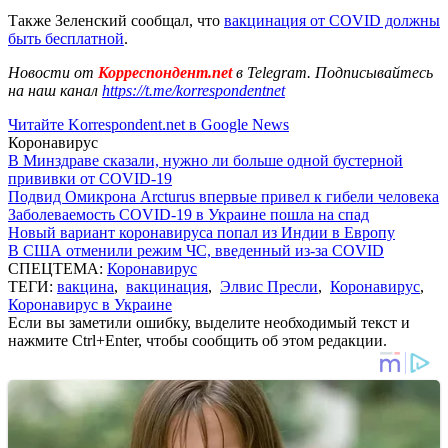
Также Зеленский сообщал, что
вакцинация от COVID должны
быть бесплатной
.
Новости от
Корреспондент.net
в Telegram. Подписывайтесь
на наш канал
https://t.me/korrespondentnet
Читайте Korrespondent.net в Google News
Коронавирус
В Минздраве сказали, нужно ли больше одной бустерной
прививки от COVID-19
Подвид Омикрона Arcturus впервые привел к гибели человека
Заболеваемость COVID-19 в Украине пошла на спад
Новый вариант коронавируса попал из Индии в Европу
В США отменили режим ЧС, введенный из-за COVID
СПЕЦТЕМА:
Коронавирус
ТЕГИ:
вакцина
,
вакцинация
,
Элвис Пресли
,
Коронавирус
,
Коронавирус в Украине
Если вы заметили ошибку, выделите необходимый текст и
нажмите Ctrl+Enter, чтобы сообщить об этом редакции.