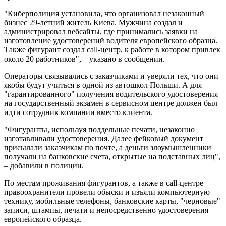
"Киберполиция установила, что организовал незаконный
бизнес 29-летний житель Киева. Мужчина создал и
администрировал вебсайты, где принимались заявки на
изготовление удостоверений водителя европейского образца.
Также фигурант создал сall-центр, к работе в котором привлек
около 20 работников", – указано в сообщении.
Операторы связывались с заказчиками и уверяли тех, что они
якобы будут учиться в одной из автошкол Польши. А для
"гарантированного" получения водительского удостоверения
на государственный экзамен в сервисном центре должен был
идти сотрудник компании вместо клиента.
"Фигуранты, используя поддельные печати, незаконно
изготавливали удостоверения. Далее фейковый документ
присылали заказчикам по почте, а деньги злоумышленники
получали на банковские счета, открытые на подставных лиц",
– добавили в полиции.
По местам проживания фигурантов, а также в call-центре
правоохранители провели обыски и изъяли компьютерную
технику, мобильные телефоны, банковские карты, "черновые"
записи, штампы, печати и непосредственно удостоверения
европейского образца.