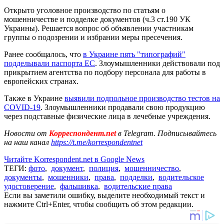
Открыто уголовное производство по статьям о
мошенничестве и подделке документов (ч.3 ст.190 УК
Украины). Решается вопрос об объявлении участникам
группы о подозрении и избрании меры пресечения.
Ранее сообщалось, что
в Украине пять "типографий"
подделывали паспорта ЕС
. Злоумышленники действовали под
прикрытием агентства по подбору персонала для работы в
европейских странах.
Также в Украине
выявили подпольное производство тестов на
COVID-19
. Злоумышленники продавали свою продукцию
через подставные физические лица в лечебные учреждения.
Новости от
Корреспондент.net
в Telegram. Подписывайтесь
на наш канал
https://t.me/korrespondentnet
Читайте Korrespondent.net в Google News
ТЕГИ:
фото
,
документ
,
полиция
,
мошенничество
,
документы
,
мошенники
,
права
,
подделки
,
водительское
удостоверение
,
фальшивка
,
водительские права
Если вы заметили ошибку, выделите необходимый текст и
нажмите Ctrl+Enter, чтобы сообщить об этом редакции.