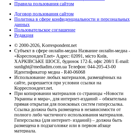
Правила пользования сайтом
Договор пользования сайтом
Политика в сфере конфиденциальности и персональных
данных
Пользовательское соглашение
Редакция
© 2000-2026, Korrespondent.net
Субъект в сфере онлайн-медиа Название онлайн-медиа -
«КореспонденТ.net» Адрес: 02091, місто Київ,
ХАРКІВСЬКЕ ШОСЕ, будинок 172-Б, офіс 208/1 E-mail:
sunlight@mediadim.com.ua
Телефон: 044-205-43-00
Идентификатор медиа - R40-06068
Использование любых материалов, размещённых на
сайте, разрешается при условии ссылки на
Корреспондент.net.
При копировании материалов со страницы «Новости
Украины и мира», для интернет-изданий – обязательна
прямая открытая для поисковых систем гиперссылка.
Ссылка должна быть размещена в независимости от
полного либо частичного использования материалов.
Гиперссылка (для интернет- изданий) – должна быть
размещена в подзаголовке или в первом абзаце
материала.