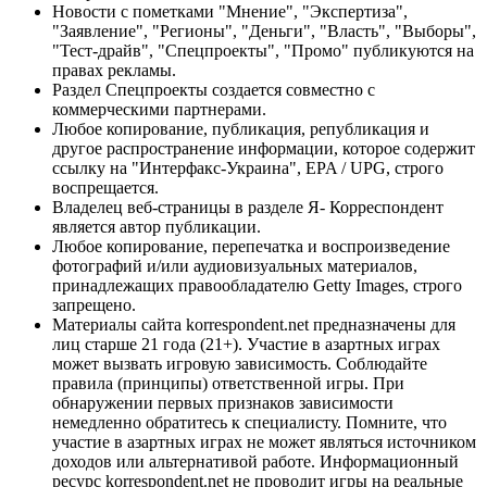
Новости с пометками "Мнение", "Экспертиза",
"Заявление", "Регионы", "Деньги", "Власть", "Выборы",
"Тест-драйв", "Спецпроекты", "Промо" публикуются на
правах рекламы.
Раздел Спецпроекты создается совместно с
коммерческими партнерами.
Любое копирование, публикация, републикация и
другое распространение информации, которое содержит
ссылку на "Интерфакс-Украина", EPA / UPG, строго
воспрещается.
Владелец веб-страницы в разделе Я- Корреспондент
является автор публикации.
Любое копирование, перепечатка и воспроизведение
фотографий и/или аудиовизуальных материалов,
принадлежащих правообладателю Getty Images, строго
запрещено.
Материалы сайта korrespondent.net предназначены для
лиц старше 21 года (21+). Участие в азартных играх
может вызвать игровую зависимость. Соблюдайте
правила (принципы) ответственной игры. При
обнаружении первых признаков зависимости
немедленно обратитесь к специалисту. Помните, что
участие в азартных играх не может являться источником
доходов или альтернативой работе. Информационный
ресурс korrespondent.net не проводит игры на реальные