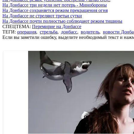
На Донбассе три недели нет потерь - Минобороны
На Донбассе сохраняется режим прекращения огня
На Донбассе не стреляют третьи сутки
На Донбассе почти полностью соблюдают режим тишины
СПЕЦТЕМА:
Перемирие на Донбассе
ТЕГИ:
операция
,
стрельба
,
донбасс
,
водитель
,
новости Донба
Если вы заметили ошибку, выделите необходимый текст и нажми