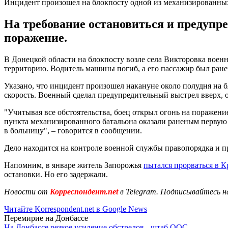
Инцидент произошел на блокпосту одной из механизированны
На требование остановиться и предупре
поражение.
В Донецкой области на блокпосту возле села Викторовка вое
территорию. Водитель машины погиб, а его пассажир был ран
Указано, что инцидент произошел накануне около полудня на б
скорость. Военный сделал предупредительный выстрел вверх,
"Учитывая все обстоятельства, боец открыл огонь на поражени
пункта механизированного батальона оказали раненым первую
в больницу", – говорится в сообщении.
Дело находится на контроле военной службы правопорядка и п
Напомним, в январе житель Запорожья
пытался прорваться в 
остановки. Но его задержали.
Новости от
Корреспондент.net
в Telegram. Подписывайтесь н
Читайте Korrespondent.net в Google News
Перемирие на Донбассе
На Донбассе резкое усиление обстрелов - штаб ООС