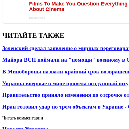
ЧИТАЙТЕ ТАКЖЕ
Зеленский сделал заявление о мирных переговора
Майора ВСП поймали на "помощи" военному в
В Минобороны назвали крайний срок возвращен
Украина впервые в мире провела воздушный шту
Правительство приняло изменения по отсрочке о
Иран готовил удар по трем объектам в Украине 
Читать комментарии