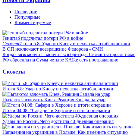
Новости Украины
Последние
Популярные
Комментируемые
Генштаб подсчитал потери РФ в войне
Сюжет
Итоги 5.8: Удар по Киеву и нехватка антибаллистики
В ОП исключают возвращение Федорова - СМИ
Когда связь молчит - молчит вся бригада. Связисты просят по
РФ сбросила на Сумы четыре КАБа: есть пострадавшие
Сюжеты
Итоги 5.8: Удар по Киеву и нехватка антибаллистики
Пытаются взломать Киев. Реакция Запада на удар
Итоги 04.08: "Сафари" в Херсоне и итоги операции
Удары по России. Чего достигла 40-дневная операция
Нападения на украинцев в Польше. Как изменить ситуацию