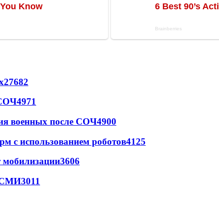
х
27682
 СОЧ
4971
ия военных после СОЧ
4900
рм с использованием роботов
4125
т мобилизации
3606
- СМИ
3011