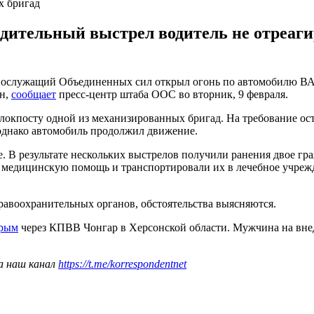
х бригад
дительный выстрел водитель не отреагир
ннослужащий Объединенных сил открыл огонь по автомобилю ВА
ен,
сообщает
пресс-центр штаба ООС во вторник, 9 февраля.
локпосту одной из механизированных бригад. На требование ост
 однако автомобиль продолжил движение.
е. В результате нескольких выстрелов получили ранения двое г
 медицинскую помощь и транспортировали их в лечебное учрежд
равоохранительных органов, обстоятельства выясняются.
Крым
через КПВВ Чонгар в Херсонской области. Мужчина на внед
а наш канал
https://t.me/korrespondentnet