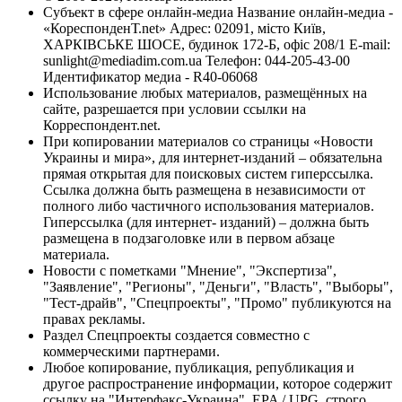
Субъект в сфере онлайн-медиа Название онлайн-медиа -
«КореспонденТ.net» Адрес: 02091, місто Київ,
ХАРКІВСЬКЕ ШОСЕ, будинок 172-Б, офіс 208/1 E-mail:
sunlight@mediadim.com.ua
Телефон: 044-205-43-00
Идентификатор медиа - R40-06068
Использование любых материалов, размещённых на
сайте, разрешается при условии ссылки на
Корреспондент.net.
При копировании материалов со страницы «Новости
Украины и мира», для интернет-изданий – обязательна
прямая открытая для поисковых систем гиперссылка.
Ссылка должна быть размещена в независимости от
полного либо частичного использования материалов.
Гиперссылка (для интернет- изданий) – должна быть
размещена в подзаголовке или в первом абзаце
материала.
Новости с пометками "Мнение", "Экспертиза",
"Заявление", "Регионы", "Деньги", "Власть", "Выборы",
"Тест-драйв", "Спецпроекты", "Промо" публикуются на
правах рекламы.
Раздел Спецпроекты создается совместно с
коммерческими партнерами.
Любое копирование, публикация, републикация и
другое распространение информации, которое содержит
ссылку на "Интерфакс-Украина", EPA / UPG, строго