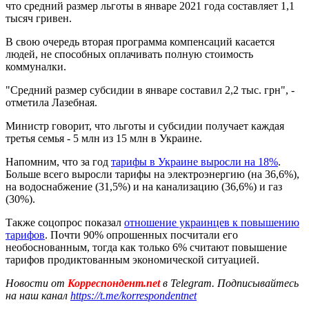
что средний размер льготы в январе 2021 года составляет 1,1
тысяч гривен.
В свою очередь вторая программа компенсаций касается
людей, не способных оплачивать полную стоимость
коммуналки.
"Средний размер субсидии в январе составил 2,2 тыс. грн", -
отметила Лазебная.
Министр говорит, что льготы и субсидии получает каждая
третья семья - 5 млн из 15 млн в Украине.
Напомним, что за год
тарифы в Украине выросли на 18%
.
Больше всего выросли тарифы на электроэнергию (на 36,6%),
на водоснабжение (31,5%) и на канализацию (36,6%) и газ
(30%).
Также соцопрос показал
отношение украинцев к повышению
тарифов
. Почти 90% опрошенных посчитали его
необоснованным, тогда как только 6% считают повышение
тарифов продиктованным экономической ситуацией.
Новости от
Корреспондент.net
в Telegram. Подписывайтесь
на наш канал
https://t.me/korrespondentnet