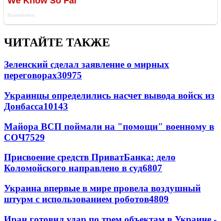
ЧИТАЙТЕ ТАКЖЕ
Зеленский сделал заявление о мирных
переговорах
30975
Украинцы определились насчет вывода войск из
Донбасса
10143
Майора ВСП поймали на "помощи" военному в
СОЧ
7529
Присвоение средств ПриватБанка: дело
Коломойского направлено в суд
6807
Украина впервые в мире провела воздушный
штурм с использованием роботов
4809
Иран готовил удар по трем объектам в Украине -