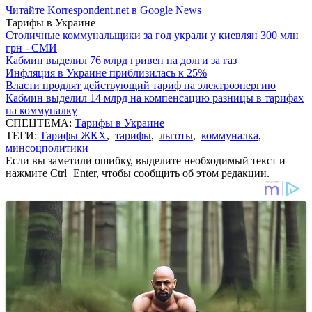
Читайте Korrespondent.net в Google News
Тарифы в Украине
Столичные коммунальщики за год украли у киевлян 300 млн
грн - СМИ
Кабмин выделил 76 млрд гривен на долги за газ
Инфляция в Украине приблизилась к 25%
Власти продлят действующий тариф на электроэнергию
Кабмин выделил 14 млрд на компенсацию разницы в тарифах
на коммуналку
СПЕЦТЕМА:
Тарифы в Украине
ТЕГИ:
Тарифы ЖКХ
,
тарифы
,
льготы
,
коммуналка
,
минсоцполитики
Если вы заметили ошибку, выделите необходимый текст и
нажмите Ctrl+Enter, чтобы сообщить об этом редакции.