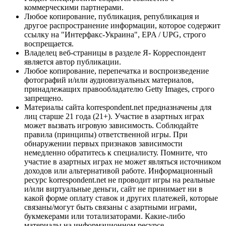
коммерческими партнерами.
Любое копирование, публикация, републикация и
другое распространение информации, которое содержит
ссылку на "Интерфакс-Украина", EPA / UPG, строго
воспрещается.
Владелец веб-страницы в разделе Я- Корреспондент
является автор публикации.
Любое копирование, перепечатка и воспроизведение
фотографий и/или аудиовизуальных материалов,
принадлежащих правообладателю Getty Images, строго
запрещено.
Материалы сайта korrespondent.net предназначены для
лиц старше 21 года (21+). Участие в азартных играх
может вызвать игровую зависимость. Соблюдайте
правила (принципы) ответственной игры. При
обнаружении первых признаков зависимости
немедленно обратитесь к специалисту. Помните, что
участие в азартных играх не может являться источником
доходов или альтернативой работе. Информационный
ресурс korrespondent.net не проводит игры на реальные
и/или виртуальные деньги, сайт не принимает ни в
какой форме оплату ставок и других платежей, которые
связаны/могут быть связаны с азартными играми,
букмекерами или тотализаторами. Какие-либо
материалы на информационном ресурсе