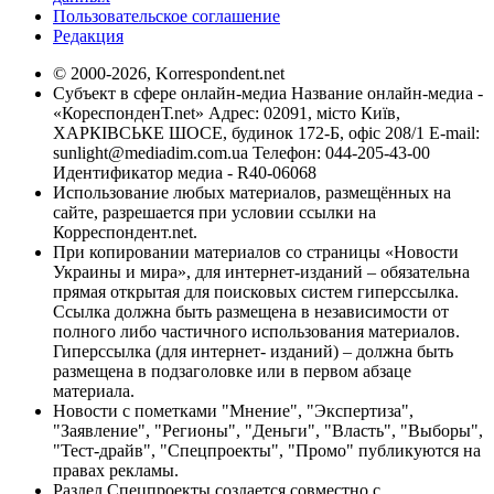
Пользовательское соглашение
Редакция
© 2000-2026, Korrespondent.net
Субъект в сфере онлайн-медиа Название онлайн-медиа -
«КореспонденТ.net» Адрес: 02091, місто Київ,
ХАРКІВСЬКЕ ШОСЕ, будинок 172-Б, офіс 208/1 E-mail:
sunlight@mediadim.com.ua
Телефон: 044-205-43-00
Идентификатор медиа - R40-06068
Использование любых материалов, размещённых на
сайте, разрешается при условии ссылки на
Корреспондент.net.
При копировании материалов со страницы «Новости
Украины и мира», для интернет-изданий – обязательна
прямая открытая для поисковых систем гиперссылка.
Ссылка должна быть размещена в независимости от
полного либо частичного использования материалов.
Гиперссылка (для интернет- изданий) – должна быть
размещена в подзаголовке или в первом абзаце
материала.
Новости с пометками "Мнение", "Экспертиза",
"Заявление", "Регионы", "Деньги", "Власть", "Выборы",
"Тест-драйв", "Спецпроекты", "Промо" публикуются на
правах рекламы.
Раздел Спецпроекты создается совместно с