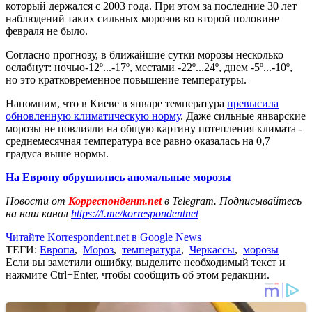
который держался с 2003 года. При этом за последние 30 лет
наблюдений таких сильных морозов во второй половине
февраля не было.
Согласно прогнозу, в ближайшие сутки морозы несколько
ослабнут: ночью-12º...-17º, местами -22º...24º, днем -5º...-10º,
но это кратковременное повышение температуры.
Напомним, что в Киеве в январе температура
превысила
обновленную климатическую норму
. Даже сильные январские
морозы не повлияли на общую картину потепления климата -
среднемесячная температура все равно оказалась на 0,7
градуса выше нормы.
На Европу обрушились аномальные морозы
Новости от
Корреспондент.net
в Telegram. Подписывайтесь
на наш канал
https://t.me/korrespondentnet
Читайте Korrespondent.net в Google News
ТЕГИ:
Европа
,
Мороз
,
температура
,
Черкассы
,
морозы
Если вы заметили ошибку, выделите необходимый текст и
нажмите Ctrl+Enter, чтобы сообщить об этом редакции.