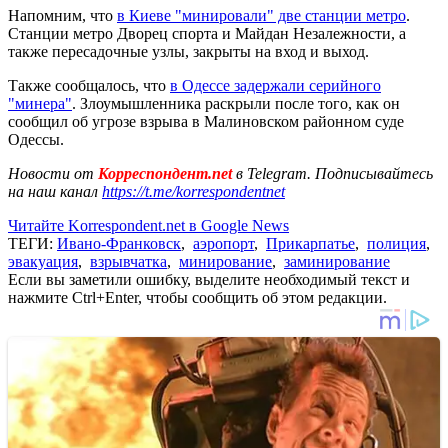
Напомним, что
в Киеве "минировали" две станции метро
.
Станции метро Дворец спорта и Майдан Незалежности, а
также пересадочные узлы, закрыты на вход и выход.
Также сообщалось, что
в Одессе задержали серийного
"минера"
. Злоумышленника раскрыли после того, как он
сообщил об угрозе взрыва в Малиновском районном суде
Одессы.
Новости от
Корреспондент.net
в Telegram. Подписывайтесь
на наш канал
https://t.me/korrespondentnet
Читайте Korrespondent.net в Google News
ТЕГИ:
Ивано-Франковск
,
аэропорт
,
Прикарпатье
,
полиция
,
эвакуация
,
взрывчатка
,
минирование
,
заминирование
Если вы заметили ошибку, выделите необходимый текст и
нажмите Ctrl+Enter, чтобы сообщить об этом редакции.