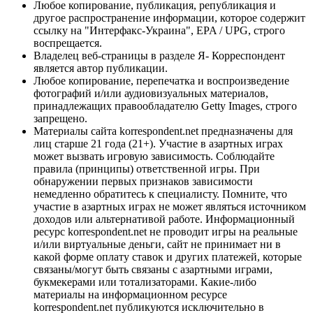
Любое копирование, публикация, републикация и
другое распространение информации, которое содержит
ссылку на "Интерфакс-Украина", EPA / UPG, строго
воспрещается.
Владелец веб-страницы в разделе Я- Корреспондент
является автор публикации.
Любое копирование, перепечатка и воспроизведение
фотографий и/или аудиовизуальных материалов,
принадлежащих правообладателю Getty Images, строго
запрещено.
Материалы сайта korrespondent.net предназначены для
лиц старше 21 года (21+). Участие в азартных играх
может вызвать игровую зависимость. Соблюдайте
правила (принципы) ответственной игры. При
обнаружении первых признаков зависимости
немедленно обратитесь к специалисту. Помните, что
участие в азартных играх не может являться источником
доходов или альтернативой работе. Информационный
ресурс korrespondent.net не проводит игры на реальные
и/или виртуальные деньги, сайт не принимает ни в
какой форме оплату ставок и других платежей, которые
связаны/могут быть связаны с азартными играми,
букмекерами или тотализаторами. Какие-либо
материалы на информационном ресурсе
korrespondent.net публикуются исключительно в