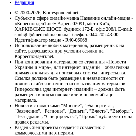
Редакция
© 2000-2026, Korrespondent.net
Субъект в сфере онлайн-медиа Название онлайн-медиа -
«КореспонденТ.net» Адрес: 02091, місто Київ,
ХАРКІВСЬКЕ ШОСЕ, будинок 172-Б, офіс 208/1 E-mail:
sunlight@mediadim.com.ua
Телефон: 044-205-43-00
Идентификатор медиа - R40-06068
Использование любых материалов, размещённых на
сайте, разрешается при условии ссылки на
Корреспондент.net.
При копировании материалов со страницы «Новости
Украины и мира», для интернет-изданий – обязательна
прямая открытая для поисковых систем гиперссылка.
Ссылка должна быть размещена в независимости от
полного либо частичного использования материалов.
Гиперссылка (для интернет- изданий) – должна быть
размещена в подзаголовке или в первом абзаце
материала.
Новости с пометками "Мнение", "Экспертиза",
"Заявление", "Регионы", "Деньги", "Власть", "Выборы",
"Тест-драйв", "Спецпроекты", "Промо" публикуются на
правах рекламы.
Раздел Спецпроекты создается совместно с
коммерческими партнерами.