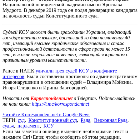
Национальной юридической академии имени Ярослава
Мудрого. В декабре 2019 года он подал декларацию кандидата
на должность судьи Конституционного суда.
Судьей КСУ может быть гражданин Украины, владеющий
государственным языком, достигший ко дню назначения 40
лет, имеющий высшее юридическое образование и стаж
профессиональной деятельности в сфере права не менее 15
лет, высокие моральные качества, являющийся юристом с
признанным уровнем компетентности.
Ранее в НАПК
уличили трех судей КСУ в конфликте
интересов
. Были составлены протоколы об административном
правонарушении в отношении судей – Владимира Мойсика,
Игоря Слиденко и Ирины Завгородней.
Новости от
Корреспондент.net
в Telegram. Подписывайтесь
на наш канал
https://t.me/korrespondentnet
Читайте Korrespondent.net в Google News
ТЕГИ:
суд
,
Конституционный суд
,
Рада
,
Верховная Рада
,
судья
,
парламент
,
КСУ
Если вы заметили ошибку, выделите необходимый текст и
нажмите Ctrl+Enter, чтобы сообщить об этом редакции.