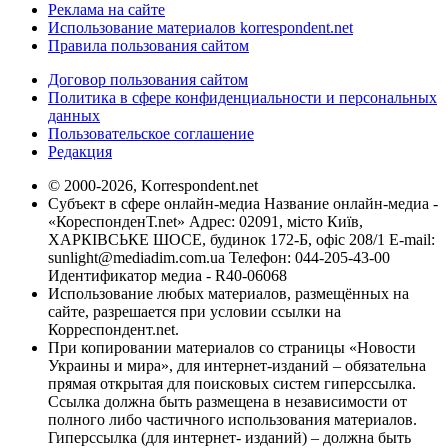
Реклама на сайте
Использование материалов korrespondent.net
Правила пользования сайтом
Договор пользования сайтом
Политика в сфере конфиденциальности и персональных
данных
Пользовательское соглашение
Редакция
© 2000-2026, Korrespondent.net
Субъект в сфере онлайн-медиа Название онлайн-медиа -
«КореспонденТ.net» Адрес: 02091, місто Київ,
ХАРКІВСЬКЕ ШОСЕ, будинок 172-Б, офіс 208/1 E-mail:
sunlight@mediadim.com.ua
Телефон: 044-205-43-00
Идентификатор медиа - R40-06068
Использование любых материалов, размещённых на
сайте, разрешается при условии ссылки на
Корреспондент.net.
При копировании материалов со страницы «Новости
Украины и мира», для интернет-изданий – обязательна
прямая открытая для поисковых систем гиперссылка.
Ссылка должна быть размещена в независимости от
полного либо частичного использования материалов.
Гиперссылка (для интернет- изданий) – должна быть