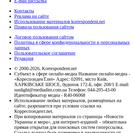
E-mail рассылка
Контакты
Реклама на сайте
Использование материалов korrespondent.net
Правила пользования сайтом
Договор пользования сайтом
Политика в сфере конфиденциальности и персональных
данных
Пользовательское соглашение
Редакция
© 2000-2026, Korrespondent.net
Субъект в сфере онлайн-медиа Название онлайн-медиа -
«КореспонденТ.net» Адрес: 02091, місто Київ,
ХАРКІВСЬКЕ ШОСЕ, будинок 172-Б, офіс 208/1 E-mail:
sunlight@mediadim.com.ua
Телефон: 044-205-43-00
Идентификатор медиа - R40-06068
Использование любых материалов, размещённых на
сайте, разрешается при условии ссылки на
Корреспондент.net.
При копировании материалов со страницы «Новости
Украины и мира», для интернет-изданий – обязательна
прямая открытая для поисковых систем гиперссылка.
Ссылка должна быть размещена в независимости от