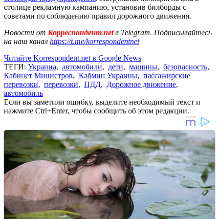
столице рекламную кампанию, установив билборды с
советами по соблюдению правил дорожного движения.
Новости от
Корреспондент.net
в Telegram. Подписывайтесь
на наш канал
https://t.me/korrespondentnet
Читайте Korrespondent.net в Google News
ТЕГИ:
Украина
,
автомобили
,
дети
,
машины
,
безопасность
,
Кабинет Министров
,
Кабмин Украины
,
пассажирские
перевозки
,
перевозки
,
ПДД
,
Дорожное движение
,
автомобиль
Если вы заметили ошибку, выделите необходимый текст и
нажмите Ctrl+Enter, чтобы сообщить об этом редакции.