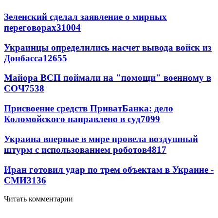
Зеленский сделал заявление о мирных
переговорах
31004
Украинцы определились насчет вывода войск из
Донбасса
12655
Майора ВСП поймали на "помощи" военному в
СОЧ
7538
Присвоение средств ПриватБанка: дело
Коломойского направлено в суд
7099
Украина впервые в мире провела воздушный
штурм с использованием роботов
4817
Иран готовил удар по трем объектам в Украине -
СМИ
3136
Читать комментарии