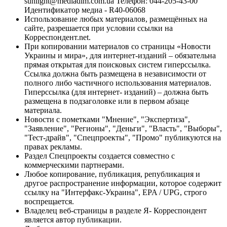
sunlight@mediadim.com.ua
Телефон: 044-205-43-00
Идентификатор медиа - R40-06068
Использование любых материалов, размещённых на
сайте, разрешается при условии ссылки на
Корреспондент.net.
При копировании материалов со страницы «Новости
Украины и мира», для интернет-изданий – обязательна
прямая открытая для поисковых систем гиперссылка.
Ссылка должна быть размещена в независимости от
полного либо частичного использования материалов.
Гиперссылка (для интернет- изданий) – должна быть
размещена в подзаголовке или в первом абзаце
материала.
Новости с пометками "Мнение", "Экспертиза",
"Заявление", "Регионы", "Деньги", "Власть", "Выборы",
"Тест-драйв", "Спецпроекты", "Промо" публикуются на
правах рекламы.
Раздел Спецпроекты создается совместно с
коммерческими партнерами.
Любое копирование, публикация, републикация и
другое распространение информации, которое содержит
ссылку на "Интерфакс-Украина", EPA / UPG, строго
воспрещается.
Владелец веб-страницы в разделе Я- Корреспондент
является автор публикации.