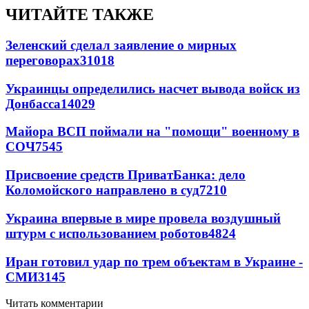
ЧИТАЙТЕ ТАКЖЕ
Зеленский сделал заявление о мирных
переговорах
31018
Украинцы определились насчет вывода войск из
Донбасса
14029
Майора ВСП поймали на "помощи" военному в
СОЧ
7545
Присвоение средств ПриватБанка: дело
Коломойского направлено в суд
7210
Украина впервые в мире провела воздушный
штурм с использованием роботов
4824
Иран готовил удар по трем объектам в Украине -
СМИ
3145
Читать комментарии