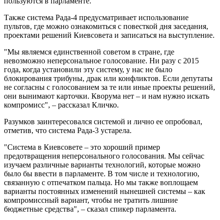
пользуются в парламенте.
Также система Рада-4 предусматривает использование
пультов, где можно ознакомиться с повесткой дня заседания,
проектами решений Киевсовета и записаться на выступление.
"Мы являемся единственной советом в стране, где
невозможно неперсональное голосование. Ни разу с 2015
года, когда установили эту систему, у нас не было
блокирования трибуны, драк или конфликтов. Если депутаты
не согласны с голосованием за те или иные проекты решений,
они вынимают карточки. Кворума нет – и нам нужно искать
компромисс", – рассказал Кличко.
Разумков заинтересовался системой и лично ее опробовал,
отметив, что система Рада-3 устарела.
"Система в Киевсовете – это хороший пример
предотвращения неперсонального голосования. Мы сейчас
изучаем различные варианты технологий, которые можно
было бы ввести в парламенте. В том числе и технологию,
связанную с отпечатком пальца. Но мы также воплощаем
варианты постоянных изменений нынешней системы – как
компромиссный вариант, чтобы не тратить лишние
бюджетные средства", – сказал спикер парламента.