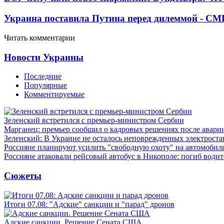
Украина поставила Путина перед дилеммой - СМ
Читать комментарии
Новости Украины
Последние
Популярные
Комментируемые
Зеленский встретился с премьер-министром Сербии
Марганец: премьер сообщил о кадровых решениях после авари
Зеленский: В Украине не осталось неповрежденных электрост
Россияне планируют усилить "свободную охоту" на автомобил
Россияне атаковали рейсовый автобус в Никополе: погиб водит
Сюжеты
Итоги 07.08: "Адские" санкции и "парад" дронов
Адские санкции. Решение Сената США