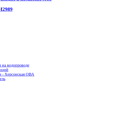
И
2989
и на водопроводе
анций
и - Херсонская ОВА
ель