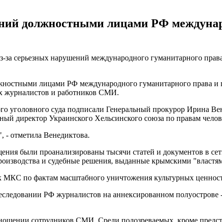
ний должностными лицами РФ междунаро
за серьезных нарушений международного гуманитарного права и 
лжностными лицами РФ международного гуманитарного права и п
ых журналистов и работников СМИ.
о уголовного суда подписали Генеральный прокурор Ирина Ве
ный директор Украинского Хельсинского союза по правам чело
 - отметила Венедиктова.
бщения были проанализированы тысячи статей и документов в с
роизводства и судебные решения, выданные крымскими "властям
е к МКС по фактам масштабного уничтожения культурных ценнос
еследовании РФ журналистов на аннексированном полуострове 
тношении сотрудников СМИ. Среди подозреваемых, кроме предс