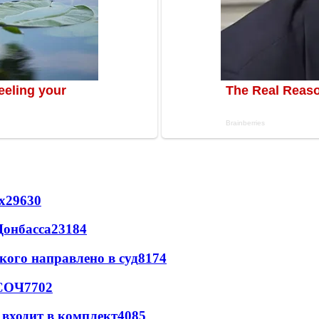
х
29630
Донбасса
23184
кого направлено в суд
8174
 СОЧ
7702
 входит в комплект
4085