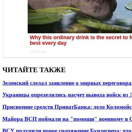
ЧИТАЙТЕ ТАКЖЕ
Зеленский сделал заявление о мирных переговора
Украинцы определились насчет вывода войск из 
Присвоение средств ПриватБанка: дело Коломойс
Майора ВСП поймали на "помощи" военному в
ВСУ получили новое снаряжение Бундесвера: что