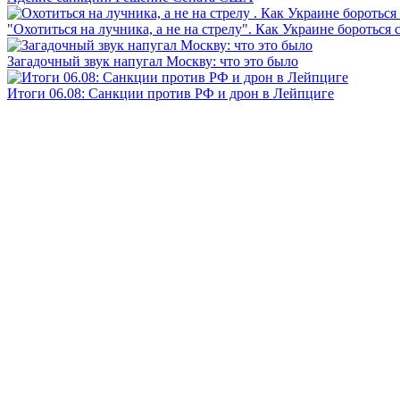
"Охотиться на лучника, а не на стрелу". Как Украине бороться 
Загадочный звук напугал Москву: что это было
Итоги 06.08: Санкции против РФ и дрон в Лейпциге