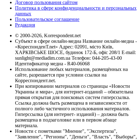
Договор пользования сайтом
Политика в сфере конфиденциальности и персональных
данных
Пользовательское соглашение
Редакция
© 2000-2026, Korrespondent.net
Субъект в сфере онлайн-медиа Название онлайн-медиа -
«КореспонденТ.net» Адрес: 02091, місто Київ,
ХАРКІВСЬКЕ ШОСЕ, будинок 172-Б, офіс 208/1 E-mail:
sunlight@mediadim.com.ua
Телефон: 044-205-43-00
Идентификатор медиа - R40-06068
Использование любых материалов, размещённых на
сайте, разрешается при условии ссылки на
Корреспондент.net.
При копировании материалов со страницы «Новости
Украины и мира», для интернет-изданий – обязательна
прямая открытая для поисковых систем гиперссылка.
Ссылка должна быть размещена в независимости от
полного либо частичного использования материалов.
Гиперссылка (для интернет- изданий) – должна быть
размещена в подзаголовке или в первом абзаце
материала.
Новости с пометками "Мнение", "Экспертиза",
"Заявление", "Регионы", "Деньги", "Власть", "Выборы",