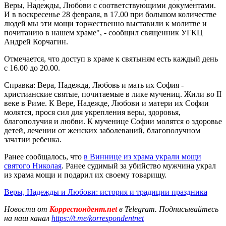
Веры, Надежды, Любови с соответствующими документами.
И в воскресенье 28 февраля, в 17.00 при большом количестве
людей мы эти мощи торжественно выставили к молитве и
почитанию в нашем храме", - сообщил священник УГКЦ
Андрей Корчагин.
Отмечается, что доступ в храме к святыням есть каждый день
с 16.00 до 20.00.
Справка: Вера, Надежда, Любовь и мать их София -
христианские святые, почитаемые в лике мучениц. Жили во II
веке в Риме. К Вере, Надежде, Любови и матери их Софии
молятся, прося сил для укрепления веры, здоровья,
благополучия и любви. К мученице Софии молятся о здоровье
детей, лечении от женских заболеваний, благополучном
зачатии ребенка.
Ранее сообщалось, что
в Виннице из храма украли мощи
святого Николая
. Ранее судимый за убийство мужчина украл
из храма мощи и подарил их своему товарищу.
Веры, Надежды и Любови: история и традиции праздника
Новости от
Корреспондент.net
в Telegram. Подписывайтесь
на наш канал
https://t.me/korrespondentnet