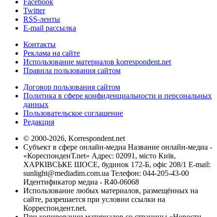
Facebook
Twitter
RSS-ленты
E-mail рассылка
Контакты
Реклама на сайте
Использование материалов korrespondent.net
Правила пользования сайтом
Договор пользования сайтом
Политика в сфере конфиденциальности и персональных
данных
Пользовательское соглашение
Редакция
© 2000-2026, Korrespondent.net
Субъект в сфере онлайн-медиа Название онлайн-медиа -
«КореспонденТ.net» Адрес: 02091, місто Київ,
ХАРКІВСЬКЕ ШОСЕ, будинок 172-Б, офіс 208/1 E-mail:
sunlight@mediadim.com.ua
Телефон: 044-205-43-00
Идентификатор медиа - R40-06068
Использование любых материалов, размещённых на
сайте, разрешается при условии ссылки на
Корреспондент.net.
При копировании материалов со страницы «Новости