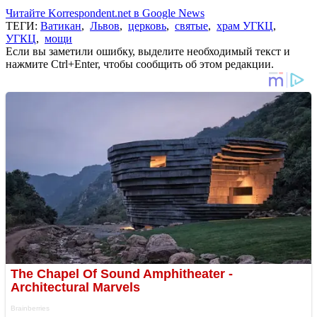
Читайте Korrespondent.net в Google News
ТЕГИ:
Ватикан
,
Львов
,
церковь
,
святые
,
храм УГКЦ
,
УГКЦ
,
мощи
Если вы заметили ошибку, выделите необходимый текст и
нажмите Ctrl+Enter, чтобы сообщить об этом редакции.