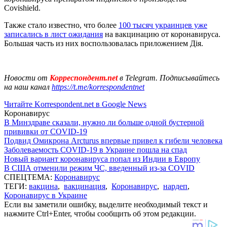
Covishield.
Также стало известно, что более
100 тысяч украинцев уже
записались в лист ожидания
на вакцинацию от коронавируса.
Большая часть из них воспользовалась приложением Дія.
Новости от
Корреспондент.net
в Telegram. Подписывайтесь
на наш канал
https://t.me/korrespondentnet
Читайте Korrespondent.net в Google News
Коронавирус
В Минздраве сказали, нужно ли больше одной бустерной
прививки от COVID-19
Подвид Омикрона Arcturus впервые привел к гибели человека
Заболеваемость COVID-19 в Украине пошла на спад
Новый вариант коронавируса попал из Индии в Европу
В США отменили режим ЧС, введенный из-за COVID
СПЕЦТЕМА:
Коронавирус
ТЕГИ:
вакцина
,
вакцинация
,
Коронавирус
,
нардеп
,
Коронавирус в Украине
Если вы заметили ошибку, выделите необходимый текст и
нажмите Ctrl+Enter, чтобы сообщить об этом редакции.