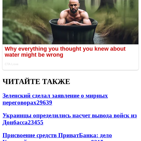
ЧИТАЙТЕ ТАКЖЕ
Зеленский сделал заявление о мирных
переговорах
29639
Украинцы определились насчет вывода войск из
Донбасса
23455
Присвоение средств ПриватБанка: дело