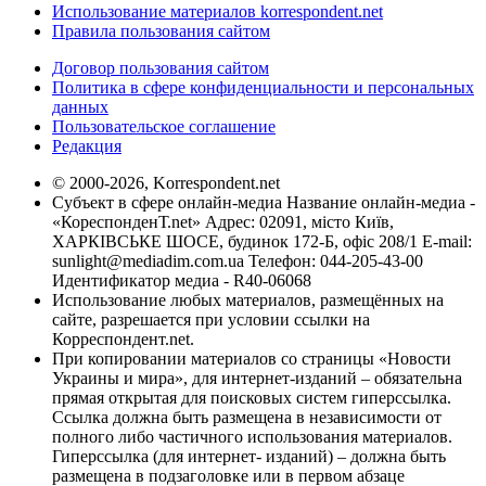
Использование материалов korrespondent.net
Правила пользования сайтом
Договор пользования сайтом
Политика в сфере конфиденциальности и персональных
данных
Пользовательское соглашение
Редакция
© 2000-2026, Korrespondent.net
Субъект в сфере онлайн-медиа Название онлайн-медиа -
«КореспонденТ.net» Адрес: 02091, місто Київ,
ХАРКІВСЬКЕ ШОСЕ, будинок 172-Б, офіс 208/1 E-mail:
sunlight@mediadim.com.ua
Телефон: 044-205-43-00
Идентификатор медиа - R40-06068
Использование любых материалов, размещённых на
сайте, разрешается при условии ссылки на
Корреспондент.net.
При копировании материалов со страницы «Новости
Украины и мира», для интернет-изданий – обязательна
прямая открытая для поисковых систем гиперссылка.
Ссылка должна быть размещена в независимости от
полного либо частичного использования материалов.
Гиперссылка (для интернет- изданий) – должна быть
размещена в подзаголовке или в первом абзаце