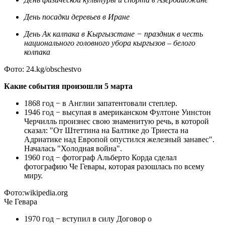
День посадки деревьев в Иране
День Ак калпака в Кыргызстане − праздник в честь
национального головного убора кыргызов – белого
колпака
Фото: 24.kg/obschestvo
Какие события произошли 5 марта
1868 год − в Англии запатентовали степлер.
1946 год − высупая в американском Фултоне Уинстон
Черчилль произнес свою знаменитую речь, в которой
сказал: "От Штеттина на Балтике до Триеста на
Адриатике над Европой опустился железный занавес".
Началась "Холодная война".
1960 год − фотограф Альберто Корда сделал
фотографию Че Гевары, которая разошлась по всему
миру.
Фото:wikipedia.org
Че Гевара
1970 год − вступил в силу Договор о