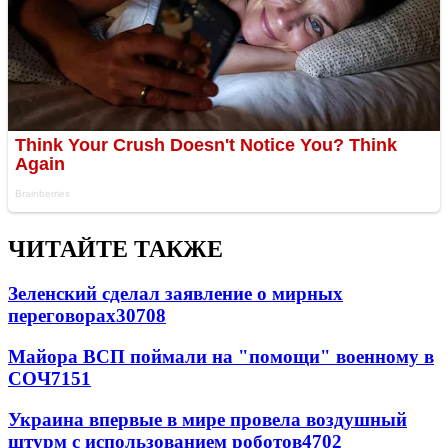
ЧИТАЙТЕ ТАКЖЕ
Зеленский сделал заявление о мирных
переговорах
30708
Майора ВСП поймали на "помощи" военному в
СОЧ
7151
Украина впервые в мире провела воздушный
штурм с использованием роботов
4702