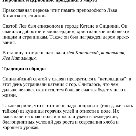
Православная церковь чтит память преподобного Льва
Катанского, епископа.
Свя­той Лев был епи­ско­пом в го­ро­де Ка­тане в Си­ци­лии. Он
сла­вил­ся доб­ро­той и ми­ло­сер­ди­ем, хри­сти­ан­ской любовью к
ни­щим и стран­ни­кам. Также он был награжден даром вра­че­
ва­ния.
В старину этот день называли
Лев Катанский, катальщик,
Лев Катальщик
.
Традиции и обряды
Сицилийский святой у славян превратился в "катальщика": в
этот день устраивали катания с гор. Считалось, что чем
дальше человек скатится, тем больше счастья будет у него в
жизни.
Также верили, что в этот день надо попросить (или даже взять
тайком) из кузницы горячих углей и отнести в поле. Их
высыпали на краю поля и просили удачи в земледелии,
благоприятных условий для роста и созревания хлеба и
хорошего урожая.