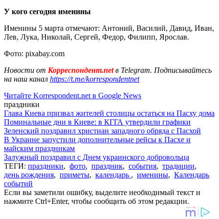
У кого сегодня именины
Именины 5 марта отмечают: Антоний, Василий, Давид, Иван,
Лев, Лука, Николай, Сергей, Федор, Филипп, Ярослав.
Фото: pixabay.com
Новости от
Корреспондент.net
в Telegram. Подписывайтесь
на наш канал
https://t.me/korrespondentnet
Читайте Korrespondent.net в Google News
праздники
Глава Киева призвал жителей столицы остаться на Пасху дома
Поминальные дни в Киеве: в КГГА утвердили графики
Зеленский поздравил христиан западного обряда с Пасхой
В Украине запустили дополнительные рейсы к Пасхе и
майским праздникам
Залужный поздравил с Днем украинского добровольца
ТЕГИ:
праздники
,
фото
,
праздник
,
события
,
традиции
,
день рождения
,
приметы
,
календарь
,
именины
,
Календарь
событий
Если вы заметили ошибку, выделите необходимый текст и
нажмите Ctrl+Enter, чтобы сообщить об этом редакции.