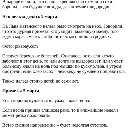
В народе верили, что огонь скреплял союз земли и сохи-
бороны, грел будущие всходы, давал земле плодородие.
Что нельзя делать 5 марта
На Льва Катанского нельзя было смотреть на небо. Говорили,
что это дурная примета: кто увидит падающую звезду, того
ждет скорая смерть
либо потеря кого-либо из родных.
–
Фото: pixabay.com
Следует беречья от болезней. Считалось, что если кто-то
заболеет в этот день, то или долго не выздоровеет, или умрет.
Больному клали на ночь под мышки по куску хлеба, а утром
смотрели: если хлеб засох – человеку не суждено поправиться.
Также нельзя стричь детей до семи лет.
Приметы 5 марта
Если вороны купаются в лужах – жди тепла.
Если весна пришла слишком рано, то в ближайшие недели
может резко похолодать.
Ветер сменил направление – будет недолгая оттепель.