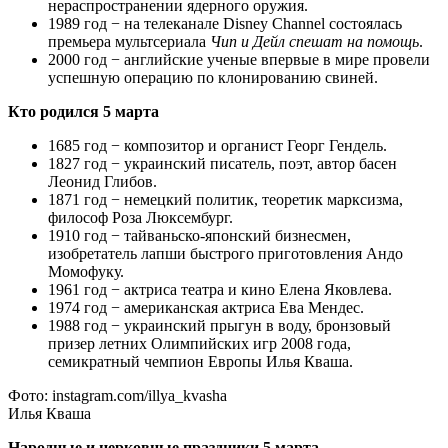
нераспространении ядерного оружия.
1989 год − на телеканале Disney Channel состоялась
премьера мультсериала
Чип и Дейл спешат на помощь
.
2000 год − английские ученые впервые в мире провели
успешную операцию по клонированию свиней.
Кто родился 5 марта
1685 год − композитор и органист Георг Гендель.
1827 год − украинский писатель, поэт, автор басен
Леонид Глибов.
1871 год − немецкий политик, теоретик марксизма,
философ Роза Люксембург.
1910 год − тайваньско-японский бизнесмен,
изобретатель лапши быстрого приготовления Андо
Момофуку.
1961 год − актриса театра и кино Елена Яковлева.
1974 год − американская актриса Ева Мендес.
1988 год − украинский прыгун в воду, бронзовый
призер летних Олимпийских игр 2008 года,
семикратный чемпион Европы Илья Кваша.
Фото: instagram.com/illya_kvasha
Илья Кваша
Народные и церковные праздники 5 марта