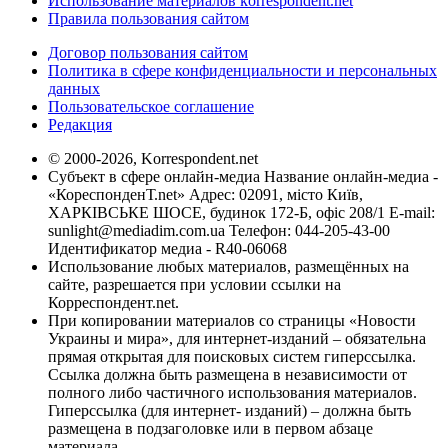
Использование материалов korrespondent.net
Правила пользования сайтом
Договор пользования сайтом
Политика в сфере конфиденциальности и персональных
данных
Пользовательское соглашение
Редакция
© 2000-2026, Korrespondent.net
Субъект в сфере онлайн-медиа Название онлайн-медиа -
«КореспонденТ.net» Адрес: 02091, місто Київ,
ХАРКІВСЬКЕ ШОСЕ, будинок 172-Б, офіс 208/1 E-mail:
sunlight@mediadim.com.ua
Телефон: 044-205-43-00
Идентификатор медиа - R40-06068
Использование любых материалов, размещённых на
сайте, разрешается при условии ссылки на
Корреспондент.net.
При копировании материалов со страницы «Новости
Украины и мира», для интернет-изданий – обязательна
прямая открытая для поисковых систем гиперссылка.
Ссылка должна быть размещена в независимости от
полного либо частичного использования материалов.
Гиперссылка (для интернет- изданий) – должна быть
размещена в подзаголовке или в первом абзаце
материала.