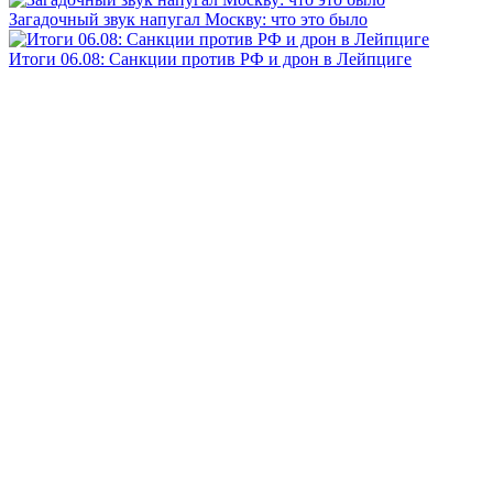
Загадочный звук напугал Москву: что это было
Итоги 06.08: Санкции против РФ и дрон в Лейпциге