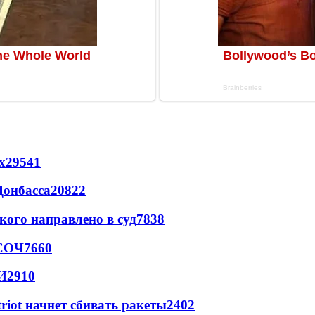
х
29541
Донбасса
20822
кого направлено в суд
7838
 СОЧ
7660
И
2910
triot начнет сбивать ракеты
2402