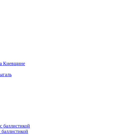
на Киевщине
ыгаль
с баллистикой