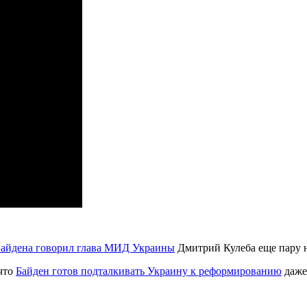
 Байдена говорил глава МИД Украины
Дмитрий Кулеба еще пару н
что
Байден готов подталкивать Украину к реформированию
даже,