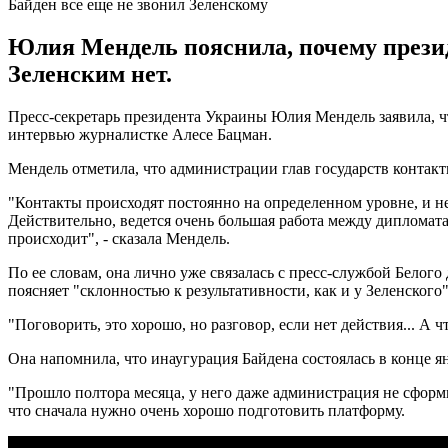
Байден все еще не звонил Зеленскому
Юлия Мендель пояснила, почему презид
Зеленским нет.
Пресс-секретарь президента Украины Юлия Мендель заявила, ч
интервью журналистке Алесе Бацман.
Мендель отметила, что администрации глав государств контак
"Контакты происходят постоянно на определенном уровне, и не
Действительно, ведется очень большая работа между дипломат
происходит", - сказала Мендель.
По ее словам, она лично уже связалась с пресс-службой Белого 
поясняет "склонностью к результативности, как и у Зеленского"
"Поговорить, это хорошо, но разговор, если нет действия... А 
Она напомнила, что инаугурация Байдена состоялась в конце ян
"Прошло полтора месяца, у него даже администрация не сформир
что сначала нужно очень хорошо подготовить платформу.