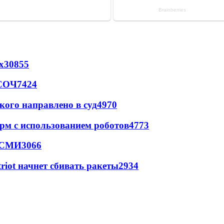
х
30855
 СОЧ
7424
кого направлено в суд
4970
рм с использованием роботов
4773
- СМИ
3066
triot начнет сбивать ракеты
2934