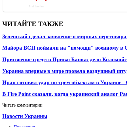
ЧИТАЙТЕ ТАКЖЕ
Зеленский сделал заявление о мирных переговора
Майора ВСП поймали на "помощи" военному в
Присвоение средств ПриватБанка: дело Коломойс
Украина впервые в мире провела воздушный шту
Иран готовил удар по трем объектам в Украине 
В Fire Point сказали, когда украинский аналог Pa
Читать комментарии
Новости Украины
Последние