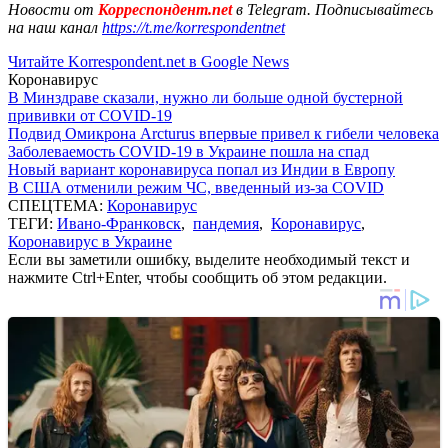
Новости от
Корреспондент.net
в Telegram. Подписывайтесь
на наш канал
https://t.me/korrespondentnet
Читайте Korrespondent.net в Google News
Коронавирус
В Минздраве сказали, нужно ли больше одной бустерной
прививки от COVID-19
Подвид Омикрона Arcturus впервые привел к гибели человека
Заболеваемость COVID-19 в Украине пошла на спад
Новый вариант коронавируса попал из Индии в Европу
В США отменили режим ЧС, введенный из-за COVID
СПЕЦТЕМА:
Коронавирус
ТЕГИ:
Ивано-Франковск
,
пандемия
,
Коронавирус
,
Коронавирус в Украине
Если вы заметили ошибку, выделите необходимый текст и
нажмите Ctrl+Enter, чтобы сообщить об этом редакции.