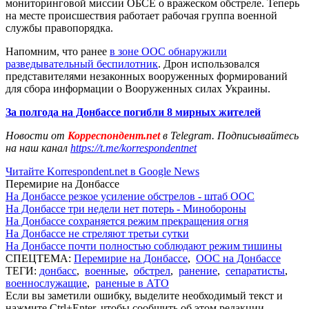
мониторинговой миссии ОБСЕ о вражеском обстреле. Теперь
на месте происшествия работает рабочая группа военной
службы правопорядка.
Напомним, что ранее
в зоне ООС обнаружили
разведывательный беспилотник
. Дрон использовался
представителями незаконных вооруженных формирований
для сбора информации о Вооруженных силах Украины.
За полгода на Донбассе погибли 8 мирных жителей
Новости от
Корреспондент.net
в Telegram. Подписывайтесь
на наш канал
https://t.me/korrespondentnet
Читайте Korrespondent.net в Google News
Перемирие на Донбассе
На Донбассе резкое усиление обстрелов - штаб ООС
На Донбассе три недели нет потерь - Минобороны
На Донбассе сохраняется режим прекращения огня
На Донбассе не стреляют третьи сутки
На Донбассе почти полностью соблюдают режим тишины
СПЕЦТЕМА:
Перемирие на Донбассе
,
ООС на Донбассе
ТЕГИ:
донбасс
,
военные
,
обстрел
,
ранение
,
сепаратисты
,
военнослужащие
,
раненые в АТО
Если вы заметили ошибку, выделите необходимый текст и
нажмите Ctrl+Enter, чтобы сообщить об этом редакции.