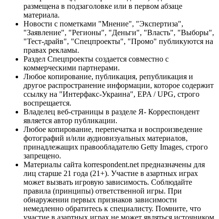
размещена в подзаголовке или в первом абзаце
материала.
Новости с пометками "Мнение", "Экспертиза",
"Заявление", "Регионы", "Деньги", "Власть", "Выборы",
"Тест-драйв", "Спецпроекты", "Промо" публикуются на
правах рекламы.
Раздел Спецпроекты создается совместно с
коммерческими партнерами.
Любое копирование, публикация, републикация и
другое распространение информации, которое содержит
ссылку на "Интерфакс-Украина", EPA / UPG, строго
воспрещается.
Владелец веб-страницы в разделе Я- Корреспондент
является автор публикации.
Любое копирование, перепечатка и воспроизведение
фотографий и/или аудиовизуальных материалов,
принадлежащих правообладателю Getty Images, строго
запрещено.
Материалы сайта korrespondent.net предназначены для
лиц старше 21 года (21+). Участие в азартных играх
может вызвать игровую зависимость. Соблюдайте
правила (принципы) ответственной игры. При
обнаружении первых признаков зависимости
немедленно обратитесь к специалисту. Помните, что
участие в азартных играх не может являться источником