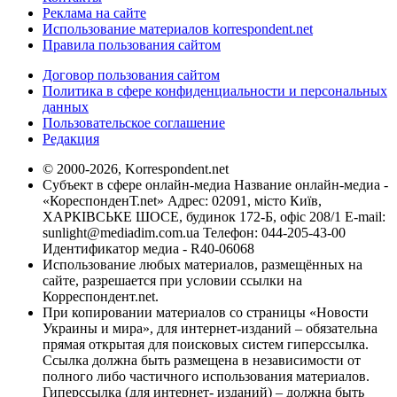
Реклама на сайте
Использование материалов korrespondent.net
Правила пользования сайтом
Договор пользования сайтом
Политика в сфере конфиденциальности и персональных
данных
Пользовательское соглашение
Редакция
© 2000-2026, Korrespondent.net
Субъект в сфере онлайн-медиа Название онлайн-медиа -
«КореспонденТ.net» Адрес: 02091, місто Київ,
ХАРКІВСЬКЕ ШОСЕ, будинок 172-Б, офіс 208/1 E-mail:
sunlight@mediadim.com.ua
Телефон: 044-205-43-00
Идентификатор медиа - R40-06068
Использование любых материалов, размещённых на
сайте, разрешается при условии ссылки на
Корреспондент.net.
При копировании материалов со страницы «Новости
Украины и мира», для интернет-изданий – обязательна
прямая открытая для поисковых систем гиперссылка.
Ссылка должна быть размещена в независимости от
полного либо частичного использования материалов.
Гиперссылка (для интернет- изданий) – должна быть