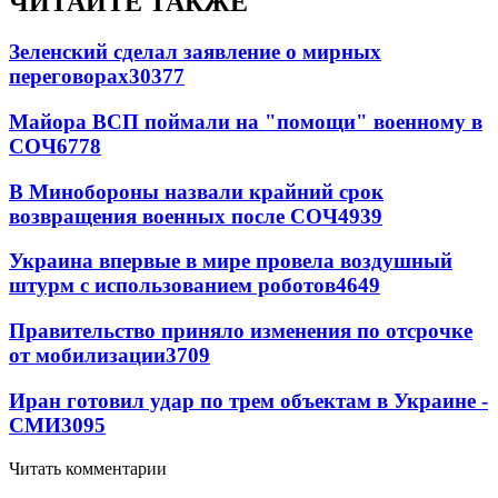
ЧИТАЙТЕ ТАКЖЕ
Зеленский сделал заявление о мирных
переговорах
30377
Майора ВСП поймали на "помощи" военному в
СОЧ
6778
В Минобороны назвали крайний срок
возвращения военных после СОЧ
4939
Украина впервые в мире провела воздушный
штурм с использованием роботов
4649
Правительство приняло изменения по отсрочке
от мобилизации
3709
Иран готовил удар по трем объектам в Украине -
СМИ
3095
Читать комментарии