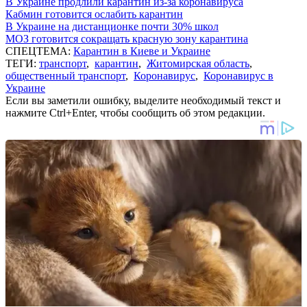
В Украине продлили карантин из-за коронавируса
Кабмин готовится ослабить карантин
В Украине на дистанционке почти 30% школ
МОЗ готовится сокращать красную зону карантина
СПЕЦТЕМА:
Карантин в Киеве и Украине
ТЕГИ:
транспорт
,
карантин
,
Житомирская область
,
общественный транспорт
,
Коронавирус
,
Коронавирус в
Украине
Если вы заметили ошибку, выделите необходимый текст и
нажмите Ctrl+Enter, чтобы сообщить об этом редакции.