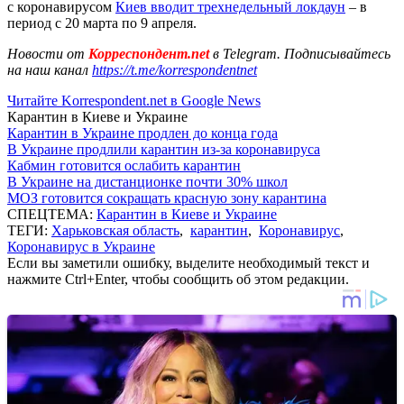
с коронавирусом
Киев вводит трехнедельный локдаун
– в
период с 20 марта по 9 апреля.
Новости от
Корреспондент.net
в Telegram. Подписывайтесь
на наш канал
https://t.me/korrespondentnet
Читайте Korrespondent.net в Google News
Карантин в Киеве и Украине
Карантин в Украине продлен до конца года
В Украине продлили карантин из-за коронавируса
Кабмин готовится ослабить карантин
В Украине на дистанционке почти 30% школ
МОЗ готовится сокращать красную зону карантина
СПЕЦТЕМА:
Карантин в Киеве и Украине
ТЕГИ:
Харьковская область
,
карантин
,
Коронавирус
,
Коронавирус в Украине
Если вы заметили ошибку, выделите необходимый текст и
нажмите Ctrl+Enter, чтобы сообщить об этом редакции.