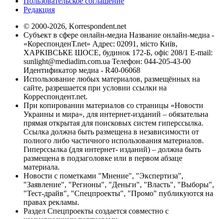
Пользовательское соглашение
Редакция
© 2000-2026, Korrespondent.net
Субъект в сфере онлайн-медиа Название онлайн-медиа -
«КореспонденТ.net» Адрес: 02091, місто Київ,
ХАРКІВСЬКЕ ШОСЕ, будинок 172-Б, офіс 208/1 E-mail:
sunlight@mediadim.com.ua
Телефон: 044-205-43-00
Идентификатор медиа - R40-06068
Использование любых материалов, размещённых на
сайте, разрешается при условии ссылки на
Корреспондент.net.
При копировании материалов со страницы «Новости
Украины и мира», для интернет-изданий – обязательна
прямая открытая для поисковых систем гиперссылка.
Ссылка должна быть размещена в независимости от
полного либо частичного использования материалов.
Гиперссылка (для интернет- изданий) – должна быть
размещена в подзаголовке или в первом абзаце
материала.
Новости с пометками "Мнение", "Экспертиза",
"Заявление", "Регионы", "Деньги", "Власть", "Выборы",
"Тест-драйв", "Спецпроекты", "Промо" публикуются на
правах рекламы.
Раздел Спецпроекты создается совместно с