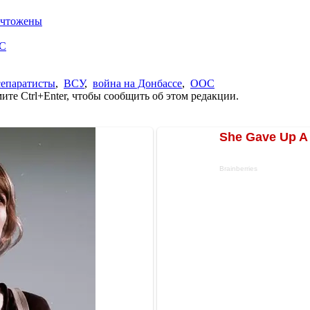
ничтожены
ОС
сепаратисты
,
ВСУ
,
война на Донбассе
,
ООС
те Ctrl+Enter, чтобы сообщить об этом редакции.