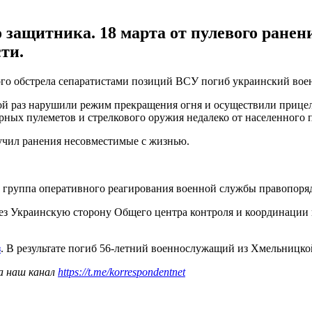
 защитника. 18 марта от пулевого ранен
ти.
ого обстрела сепаратистами позиций ВСУ погиб украинский во
ой раз нарушили режим прекращения огня и осуществили прице
рных пулеметов и стрелкового оружия недалеко от населенного 
учил ранения несовместимые с жизнью.
группа оперативного реагирования военной службы правопорядк
ез Украинскую сторону Общего центра контроля и координации
з
. В результате погиб 56-летний военнослужащий из Хмельницк
а наш канал
https://t.me/korrespondentnet