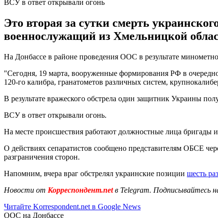
ВСУ в ответ открывали огонь
Это вторая за сутки смерть украинского
военнослужащий из Хмельницкой облас
На Донбассе в районе проведения ООС в результате минометн
"Сегодня, 19 марта, вооруженные формирования РФ в очередн
120-го калибра, гранатометов различных систем, крупнокалибе
В результате вражеского обстрела один защитник Украины пол
ВСУ в ответ открывали огонь.
На месте происшествия работают должностные лица бригады и 
О действиях сепаратистов сообщено представителям ОБСЕ чер
разграничения сторон.
Напомним, вчера враг обстрелял украинские позиции
шесть ра
Новости от
Корреспондент.net
в Telegram. Подписывайтесь н
Читайте Korrespondent.net в Google News
ООС на Донбассе