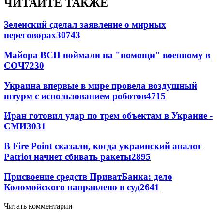
ЧИТАЙТЕ ТАКЖЕ
Зеленский сделал заявление о мирных
переговорах
30743
Майора ВСП поймали на "помощи" военному в
СОЧ
7230
Украина впервые в мире провела воздушный
штурм с использованием роботов
4715
Иран готовил удар по трем объектам в Украине -
СМИ
3031
В Fire Point сказали, когда украинский аналог
Patriot начнет сбивать ракеты
2895
Присвоение средств ПриватБанка: дело
Коломойского направлено в суд
2641
Читать комментарии