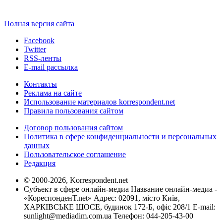
Полная версия сайта
Facebook
Twitter
RSS-ленты
E-mail рассылка
Контакты
Реклама на сайте
Использование материалов korrespondent.net
Правила пользования сайтом
Договор пользования сайтом
Политика в сфере конфиденциальности и персональных
данных
Пользовательское соглашение
Редакция
© 2000-2026, Korrespondent.net
Субъект в сфере онлайн-медиа Название онлайн-медиа -
«КореспонденТ.net» Адрес: 02091, місто Київ,
ХАРКІВСЬКЕ ШОСЕ, будинок 172-Б, офіс 208/1 E-mail:
sunlight@mediadim.com.ua
Телефон: 044-205-43-00