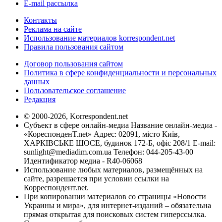
E-mail рассылка
Контакты
Реклама на сайте
Использование материалов korrespondent.net
Правила пользования сайтом
Договор пользования сайтом
Политика в сфере конфиденциальности и персональных
данных
Пользовательское соглашение
Редакция
© 2000-2026, Korrespondent.net
Субъект в сфере онлайн-медиа Название онлайн-медиа -
«КореспонденТ.net» Адрес: 02091, місто Київ,
ХАРКІВСЬКЕ ШОСЕ, будинок 172-Б, офіс 208/1 E-mail:
sunlight@mediadim.com.ua
Телефон: 044-205-43-00
Идентификатор медиа - R40-06068
Использование любых материалов, размещённых на
сайте, разрешается при условии ссылки на
Корреспондент.net.
При копировании материалов со страницы «Новости
Украины и мира», для интернет-изданий – обязательна
прямая открытая для поисковых систем гиперссылка.