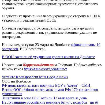
гранатометов, крупнокалиберных пулеметов и стрелкового
оружия.
О действиях противника через украинскую сторону в СЦКК
уведомили представителей ОБСЕ.
С начала текущих суток сепаратисты один раз нарушили
режим прекращения огня, украинские военнослужащие не
пострадали.
Напомним, за сутки 23 марта на Донбассе
зафиксированы 10
обстрелов
, ВСУ без потерь.
В ООН заявили об ухудшении уровня жизни на Донбассе
Новости от
Корреспондент.net
в Telegram. Подписывайтесь
на наш канал
https://t.me/korrespondentnet
Читайте Korrespondent.net в Google News
ООС на Донбассе
РФ попытается загнать военных ВСУ в "котел" - СМИ
В зоне ООС отбили девять атак армии РФ: 170 захватчиков
уничтожены
Защитники в зоне ООС отбили 13 атак врага за день
На Луганщине российские военные бегут с поля боя - штаб