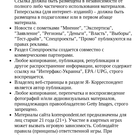
Ссылка должна быть размещена в независимости от
полного либо частичного использования материалов.
Гиперссылка (для интернет- изданий) – должна быть
размещена в подзаголовке или в первом абзаце
материала.
Новости с пометками "Мнение", "Экспертиза",
"Заявление", "Регионы", "Деньги", "Власть", "Выборы",
"Тест-драйв", "Спецпроекты", "Промо" публикуются на
правах рекламы.
Раздел Спецпроекты создается совместно с
коммерческими партнерами.
Любое копирование, публикация, републикация и
другое распространение информации, которое содержит
ссылку на "Интерфакс-Украина", EPA / UPG, строго
воспрещается.
Владелец веб-страницы в разделе Я- Корреспондент
является автор публикации.
Любое копирование, перепечатка и воспроизведение
фотографий и/или аудиовизуальных материалов,
принадлежащих правообладателю Getty Images, строго
запрещено.
Материалы сайта korrespondent.net предназначены для
лиц старше 21 года (21+). Участие в азартных играх
может вызвать игровую зависимость. Соблюдайте
правила (принципы) ответственной игры. При