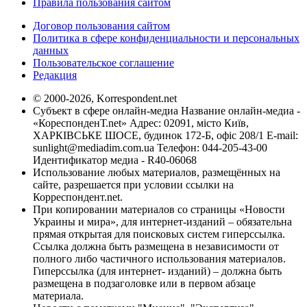
Правила пользования сайтом
Договор пользования сайтом
Политика в сфере конфиденциальности и персональных
данных
Пользовательское соглашение
Редакция
© 2000-2026, Korrespondent.net
Субъект в сфере онлайн-медиа Название онлайн-медиа -
«КореспонденТ.net» Адрес: 02091, місто Київ,
ХАРКІВСЬКЕ ШОСЕ, будинок 172-Б, офіс 208/1 E-mail:
sunlight@mediadim.com.ua
Телефон: 044-205-43-00
Идентификатор медиа - R40-06068
Использование любых материалов, размещённых на
сайте, разрешается при условии ссылки на
Корреспондент.net.
При копировании материалов со страницы «Новости
Украины и мира», для интернет-изданий – обязательна
прямая открытая для поисковых систем гиперссылка.
Ссылка должна быть размещена в независимости от
полного либо частичного использования материалов.
Гиперссылка (для интернет- изданий) – должна быть
размещена в подзаголовке или в первом абзаце
материала.