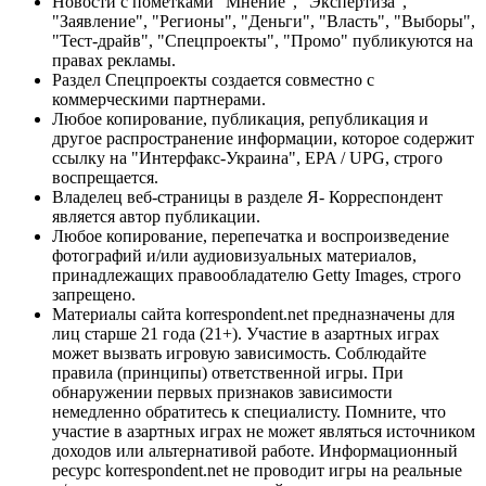
Новости с пометками "Мнение", "Экспертиза",
"Заявление", "Регионы", "Деньги", "Власть", "Выборы",
"Тест-драйв", "Спецпроекты", "Промо" публикуются на
правах рекламы.
Раздел Спецпроекты создается совместно с
коммерческими партнерами.
Любое копирование, публикация, републикация и
другое распространение информации, которое содержит
ссылку на "Интерфакс-Украина", EPA / UPG, строго
воспрещается.
Владелец веб-страницы в разделе Я- Корреспондент
является автор публикации.
Любое копирование, перепечатка и воспроизведение
фотографий и/или аудиовизуальных материалов,
принадлежащих правообладателю Getty Images, строго
запрещено.
Материалы сайта korrespondent.net предназначены для
лиц старше 21 года (21+). Участие в азартных играх
может вызвать игровую зависимость. Соблюдайте
правила (принципы) ответственной игры. При
обнаружении первых признаков зависимости
немедленно обратитесь к специалисту. Помните, что
участие в азартных играх не может являться источником
доходов или альтернативой работе. Информационный
ресурс korrespondent.net не проводит игры на реальные