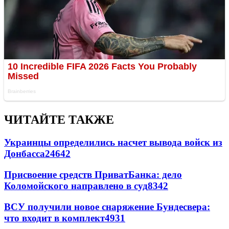
ЧИТАЙТЕ ТАКЖЕ
Украинцы определились насчет вывода войск из
Донбасса
24642
Присвоение средств ПриватБанка: дело
Коломойского направлено в суд
8342
ВСУ получили новое снаряжение Бундесвера:
что входит в комплект
4931