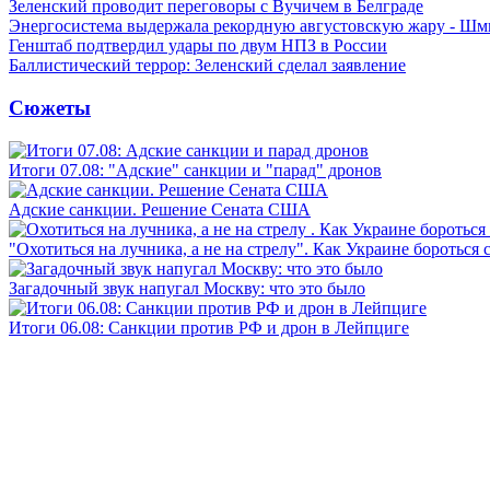
Зеленский проводит переговоры с Вучичем в Белграде
Энергосистема выдержала рекордную августовскую жару - Шм
Генштаб подтвердил удары по двум НПЗ в России
Баллистический террор: Зеленский сделал заявление
Сюжеты
Итоги 07.08: "Адские" санкции и "парад" дронов
Адские санкции. Решение Сената США
"Охотиться на лучника, а не на стрелу". Как Украине бороться 
Загадочный звук напугал Москву: что это было
Итоги 06.08: Санкции против РФ и дрон в Лейпциге