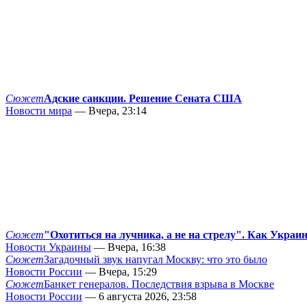
Сюжет
Адские санкции. Решение Сената США
Новости мира
— Вчера, 23:14
Сюжет
"Охотиться на лучника, а не на стрелу". Как Украи
Новости Украины
— Вчера, 16:38
Сюжет
Загадочный звук напугал Москву: что это было
Новости России
— Вчера, 15:29
Сюжет
Банкет генералов. Последствия взрыва в Москве
Новости России
— 6 августа 2026, 23:58