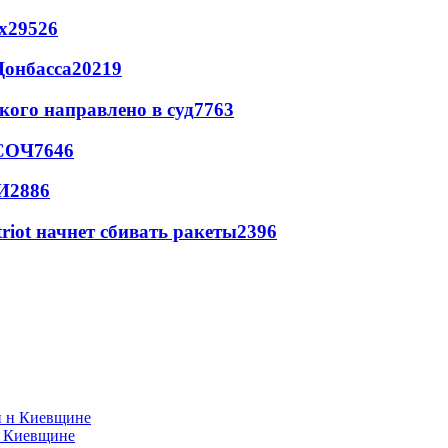
х
29526
Донбасса
20219
кого направлено в суд
7763
 СОЧ
7646
И
2886
triot начнет сбивать ракеты
2396
н Киевщине