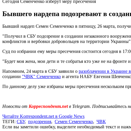
Сегодня Семенченко изберут меру пресечения
Бывшего нардепа подозревают в создан
Бывший нардеп Семен Семенченко в пятницу, 26 марта, получи
"Получил в СБУ подозрение в создании незаконного вооруже
конфликтов и вербовки добровольцев на территории Украины",
Суд по избрании ему меры пресечения состоится сегодня в 17:
"Будет моя жена, мои дети и те собратья кто уже не на фронте и
Напомним, 24 марта в СБУ заявили о
разоблачении в Украине
создании
"ЧВК" Семенченко
и агента НАБУ Евгения Шевченко.
По данному делу уже избраны меры пресечения нескольким пр
Новости от
Корреспондент.net
в Telegram. Подписывайтесь н
Читайте Korrespondent.net в Google News
ТЕГИ:
СБУ
,
подозрения
,
Семен Семенченко
,
ЧВК
Если вы заметили ошибку, выделите необходимый текст и нажми