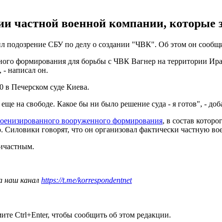
ии частной военной компании, которые 
л подозрение СБУ по делу о создании "ЧВК". Об этом он сообщ
нного формирования для борьбы с ЧВК Вагнер на территории И
 - написал он.
00 в Печерском суде Киева.
 еще на свободе. Какое бы ни было решение суда - я готов", - доб
 военизированного вооруженного формирования
, в состав котор
 Силовики говорят, что он организовал фактически частную в
ичастным.
а наш канал
https://t.me/korrespondentnet
те Ctrl+Enter, чтобы сообщить об этом редакции.