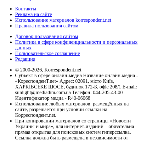
Контакты
Реклама на сайте
Использование материалов korrespondent.net
Правила пользования сайтом
Договор пользования сайтом
Политика в сфере конфиденциальности и персональных
данных
Пользовательское соглашение
Редакция
© 2000-2026, Korrespondent.net
Субъект в сфере онлайн-медиа Название онлайн-медиа -
«КореспонденТ.net» Адрес: 02091, місто Київ,
ХАРКІВСЬКЕ ШОСЕ, будинок 172-Б, офіс 208/1 E-mail:
sunlight@mediadim.com.ua
Телефон: 044-205-43-00
Идентификатор медиа - R40-06068
Использование любых материалов, размещённых на
сайте, разрешается при условии ссылки на
Корреспондент.net.
При копировании материалов со страницы «Новости
Украины и мира», для интернет-изданий – обязательна
прямая открытая для поисковых систем гиперссылка.
Ссылка должна быть размещена в независимости от