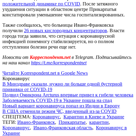
положительной динамике по COVID
. После затяжного
ухудшения ситуации в областном центре Прикарпатья
констатировали уменьшение числа госпитализированных.
Также сообщалось, что больницы Ивано-Франковска
получили
26 новых кислородных концентраторов
. Власти
города тогда заявили, что ситуация с коронавирусной
инфекцией понемногу стабилизируется, но о полном
отступлении болезни речи еще нет.
Новости от
Корреспондент.net
в Telegram. Подписывайтесь
на наш канал
https://t.me/korrespondentnet
Читайте Korrespondent.net в Google News
Коронавирус
В Минздраве сказали, нужно ли больше одной бустерной
прививки от COVID-19
Подвид Омикрона Arcturus впервые привел к гибели человека
Заболеваемость COVID-19 в Украине пошла на спад
Новый вариант коронавируса попал из Индии в Европу
В США отменили режим ЧС, введенный из-за COVID
СПЕЦТЕМА:
Коронавирус
,
Карантин в Киеве и Украине
ТЕГИ:
Ивано-Франковск
,
Прикарпатье
,
карантин
,
Коронавирус
,
Ивано-Франковская область
,
Коронавирус в
Украине