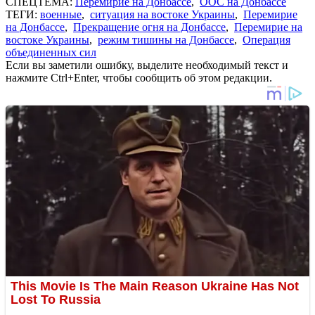
СПЕЦТЕМА:
Перемирие на Донбассе
,
ООС на Донбассе
ТЕГИ:
военные
,
ситуация на востоке Украины
,
Перемирие
на Донбассе
,
Прекращение огня на Донбассе
,
Перемирие на
востоке Украины
,
режим тишины на Донбассе
,
Операция
объединенных сил
Если вы заметили ошибку, выделите необходимый текст и
нажмите Ctrl+Enter, чтобы сообщить об этом редакции.