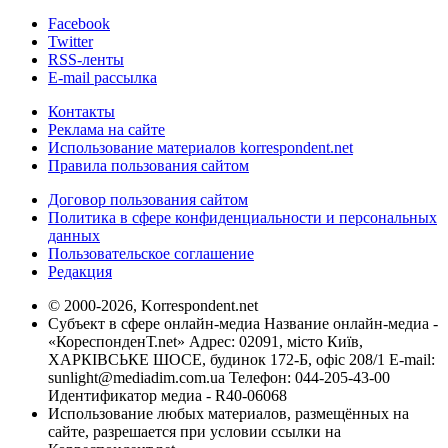
Facebook
Twitter
RSS-ленты
E-mail рассылка
Контакты
Реклама на сайте
Использование материалов korrespondent.net
Правила пользования сайтом
Договор пользования сайтом
Политика в сфере конфиденциальности и персональных
данных
Пользовательское соглашение
Редакция
© 2000-2026, Korrespondent.net
Субъект в сфере онлайн-медиа Название онлайн-медиа -
«КореспонденТ.net» Адрес: 02091, місто Київ,
ХАРКІВСЬКЕ ШОСЕ, будинок 172-Б, офіс 208/1 E-mail:
sunlight@mediadim.com.ua
Телефон: 044-205-43-00
Идентификатор медиа - R40-06068
Использование любых материалов, размещённых на
сайте, разрешается при условии ссылки на