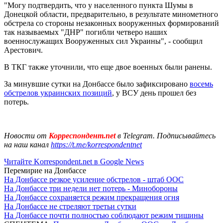
"Могу подтвердить, что у населенного пункта Шумы в
Донецкой области, предварительно, в результате минометного
обстрела со стороны незаконных вооруженных формирований
так называемых "ДНР" погибли четверо наших
военнослужащих Вооруженных сил Украины", - сообщил
Арестович.
В ТКГ также уточнили, что еще двое военных были ранены.
За минувшие сутки на Донбассе было зафиксировано
восемь
обстрелов украинских позиций
, у ВСУ день прошел без
потерь.
Новости от
Корреспондент.net
в Telegram. Подписывайтесь
на наш канал
https://t.me/korrespondentnet
Читайте Korrespondent.net в Google News
Перемирие на Донбассе
На Донбассе резкое усиление обстрелов - штаб ООС
На Донбассе три недели нет потерь - Минобороны
На Донбассе сохраняется режим прекращения огня
На Донбассе не стреляют третьи сутки
На Донбассе почти полностью соблюдают режим тишины