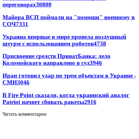
переговорах
30800
Майора ВСП поймали на "помощи" военному в
СОЧ
7331
Украина впервые в мире провела воздушный
штурм с использованием роботов
4738
Присвоение средств ПриватБанка: дело
Коломойского направлено в суд
3946
Иран готовил удар по трем объектам в Украине -
СМИ
3046
В Fire Point сказали, когда украинский аналог
Patriot начнет сбивать ракеты
2916
Читать комментарии