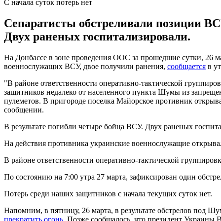
С начала суток потерь нет
Сепаратисты обстреливали позиции ВСУ
Двух раненых госпитализировали.
На Донбассе в зоне проведения ООС за прошедшие сутки, 26 м
военнослужащих ВСУ, двое получили ранения,
сообщается
в у
"В районе ответственности оперативно-тактической группир
защитников недалеко от населенного пункта Шумы из запреще
пулеметов. В пригороде поселка Майорское противник открыва
сообщении.
В результате погибли четыре бойца ВСУ. Двух раненых госпит
На действия противника украинские военнослужащие открыва
В районе ответственности оперативно-тактической группиров
По состоянию на 7:00 утра 27 марта, зафиксирован один обстре
Потерь среди наших защитников с начала текущих суток нет.
Напомним, в пятницу, 26 марта, в результате обстрелов под Ш
прекратить огонь
. Позже сообщалось, что президент Украины