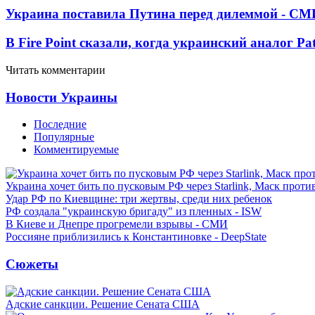
Украина поставила Путина перед дилеммой - СМ
В Fire Point сказали, когда украинский аналог Pa
Читать комментарии
Новости Украины
Последние
Популярные
Комментируемые
Украина хочет бить по пусковым РФ через Starlink, Маск прот
Удар РФ по Киевщине: три жертвы, среди них ребенок
РФ создала "украинскую бригаду" из пленных - ISW
В Киеве и Днепре прогремели взрывы - СМИ
Россияне приблизились к Константиновке - DeepState
Сюжеты
Адские санкции. Решение Сената США