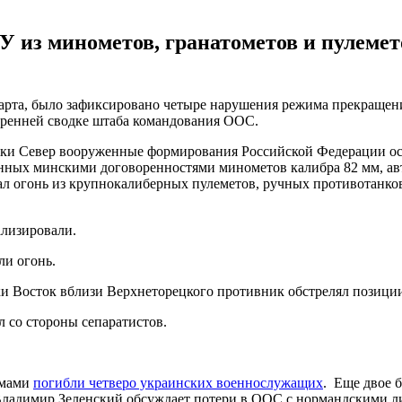
 из минометов, гранатометов и пулемет
арта, было зафиксировано четыре нарушения режима прекращения
тренней сводке штаба командования ООС.
овки Север вооруженные формирования Российской Федерации о
нных минскими договоренностями минометов калибра 82 мм, ав
л огонь из крупнокалиберных пулеметов, ручных противотанковы
ализировали.
ли огонь.
ки Восток вблизи Верхнеторецкого противник обстрелял позици
л со стороны сепаратистов.
умами
погибли четверо украинских военнослужащих
. Еще двое 
 Владимир Зеленский обсуждает потери в ООС с нормандскими 