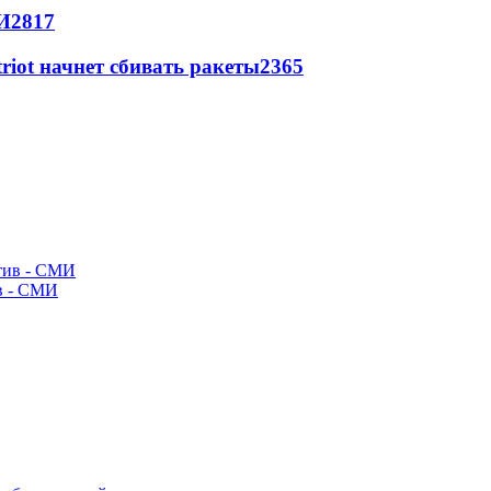
И
2817
triot начнет сбивать ракеты
2365
ив - СМИ