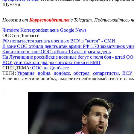
Шумами.
Новости от
Корреспондент.net
в Telegram. Подписывайтесь н
Читайте Korrespondent.net в Google News
ООС на Донбассе
РФ попытается загнать военных ВСУ в "котел" - СМИ
В зоне ООС отбили девять атак армии РФ: 170 захватчиков у
Защитники в зоне ООС отбили 13 атак врага за день
На Луганщине российские военные бегут с поля боя - штаб О
ВСУ уничтожили два российских танка и БМП
СПЕЦТЕМА:
ООС на Донбассе
ТЕГИ:
Украина
,
война
,
донбасс
,
обстрел
,
сепаратисты
,
ВСУ
Если вы заметили ошибку, выделите необходимый текст и нажми