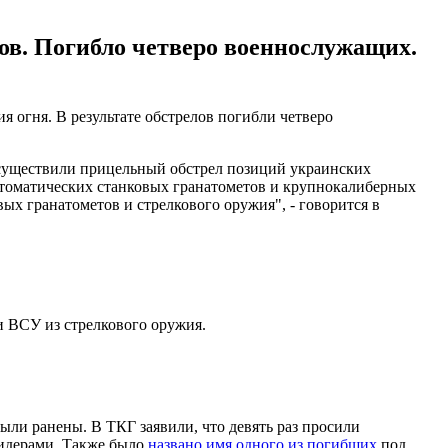
ов. Погибло четверо военнослужащих.
 огня. В результате обстрелов погибли четверо
существили прицельный обстрел позиций украинских
томатических станковых гранатометов и крупнокалиберных
х гранатометов и стрелкового оружия", - говорится в
и ВСУ из стрелкового оружия.
были ранены. В ТКГ заявили, что девять раз просили
лидерами. Также было
названо имя одного из погибших
под