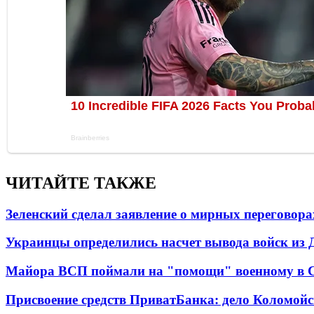
ЧИТАЙТЕ ТАКЖЕ
Зеленский сделал заявление о мирных переговора
Украинцы определились насчет вывода войск из 
Майора ВСП поймали на "помощи" военному в
Присвоение средств ПриватБанка: дело Коломойс