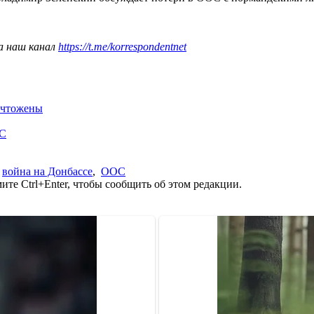
а наш канал
https://t.me/korrespondentnet
ничтожены
ОС
,
война на Донбассе
,
ООС
те Ctrl+Enter, чтобы сообщить об этом редакции.