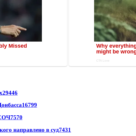
х
29446
Донбасса
16799
 СОЧ
7570
кого направлено в суд
7431