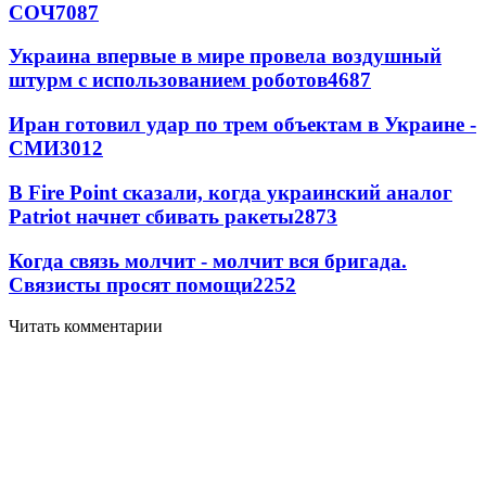
СОЧ
7087
Украина впервые в мире провела воздушный
штурм с использованием роботов
4687
Иран готовил удар по трем объектам в Украине -
СМИ
3012
В Fire Point сказали, когда украинский аналог
Patriot начнет сбивать ракеты
2873
Когда связь молчит - молчит вся бригада.
Связисты просят помощи
2252
Читать комментарии