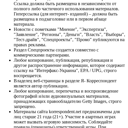
Ссылка должна быть размещена в независимости от
полного либо частичного использования материалов.
Гиперссылка (для интернет- изданий) – должна быть
размещена в подзаголовке или в первом абзаце
материала.
Новости с пометками "Мнение", "Экспертиза",
"Заявление", "Регионы", "Деньги", "Власть", "Выборы",
"Тест-драйв", "Спецпроекты", "Промо" публикуются на
правах рекламы.
Раздел Спецпроекты создается совместно с
коммерческими партнерами.
Любое копирование, публикация, републикация и
другое распространение информации, которое содержит
ссылку на "Интерфакс-Украина", EPA / UPG, строго
воспрещается.
Владелец веб-страницы в разделе Я- Корреспондент
является автор публикации.
Любое копирование, перепечатка и воспроизведение
фотографий и/или аудиовизуальных материалов,
принадлежащих правообладателю Getty Images, строго
запрещено.
Материалы сайта korrespondent.net предназначены для
лиц старше 21 года (21+). Участие в азартных играх
может вызвать игровую зависимость. Соблюдайте
правила (принципы) ответственной игры. При