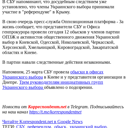
В СБУ напоминают, что досудебным следствием уже
установлено, что члены Украинского выбора принимали
участие в "референдуме" в Крыму.
В свою очередь пресс-служба Оппозиционная платформа - За
жизнь сообщает, что представители СБУ и Офиса
генпрокурора провели сегодня 12 обысков у членов партии
ОПЗЖ и активистов общественного движения Украинский
выбор в Киевской, Одесской, Николаевской, Черкасской,
Херсонской, Хмельницкой, Кировоградской, Закарпатской
областях и Киеве.
В партии навали следственные действия незаконными.
Напомним, 25 марта СБУ провела
обыски в офисах
Украинского выбора
в Киеве и у представителя организации в
Днепре.
Трем руководителям инициативных групп
Украинского выбора
объявлено о подозрении.
Новости от
Корреспондент.net
в Telegram. Подписывайтесь
на наш канал
https://t.me/korrespondentnet
Читайте Korrespondent.net в Google News
ТЕГИ:
СБУ
,
референдум
,
обыск
,
украинский выбор
,