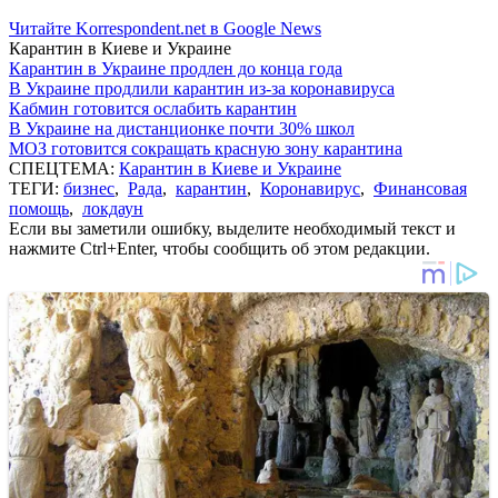
Читайте Korrespondent.net в Google News
Карантин в Киеве и Украине
Карантин в Украине продлен до конца года
В Украине продлили карантин из-за коронавируса
Кабмин готовится ослабить карантин
В Украине на дистанционке почти 30% школ
МОЗ готовится сокращать красную зону карантина
СПЕЦТЕМА:
Карантин в Киеве и Украине
ТЕГИ:
бизнес
,
Рада
,
карантин
,
Коронавирус
,
Финансовая
помощь
,
локдаун
Если вы заметили ошибку, выделите необходимый текст и
нажмите Ctrl+Enter, чтобы сообщить об этом редакции.