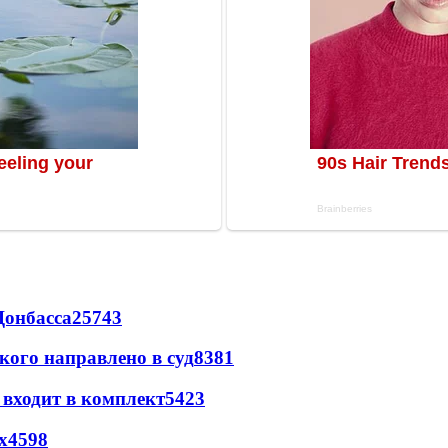
Донбасса
25743
кого направлено в суд
8381
 входит в комплект
5423
х
4598