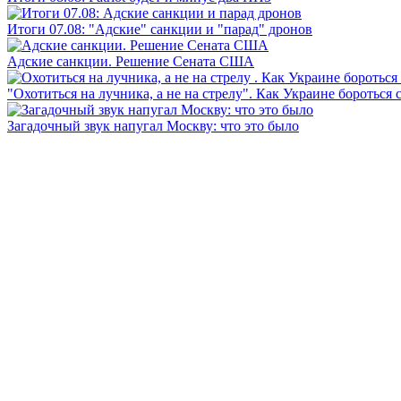
Итоги 07.08: "Адские" санкции и "парад" дронов
Адские санкции. Решение Сената США
"Охотиться на лучника, а не на стрелу". Как Украине бороться 
Загадочный звук напугал Москву: что это было