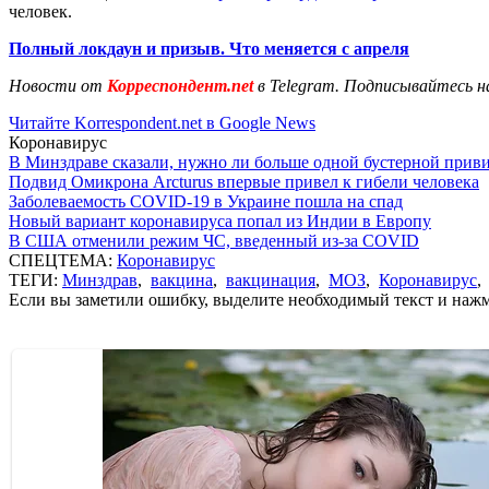
человек.
Полный локдаун и призыв. Что меняется с апреля
Новости от
Корреспондент.net
в Telegram. Подписывайтесь н
Читайте Korrespondent.net в Google News
Коронавирус
В Минздраве сказали, нужно ли больше одной бустерной прив
Подвид Омикрона Arcturus впервые привел к гибели человека
Заболеваемость COVID-19 в Украине пошла на спад
Новый вариант коронавируса попал из Индии в Европу
В США отменили режим ЧС, введенный из-за COVID
СПЕЦТЕМА:
Коронавирус
ТЕГИ:
Минздрав
,
вакцина
,
вакцинация
,
МОЗ
,
Коронавирус
Если вы заметили ошибку, выделите необходимый текст и нажми