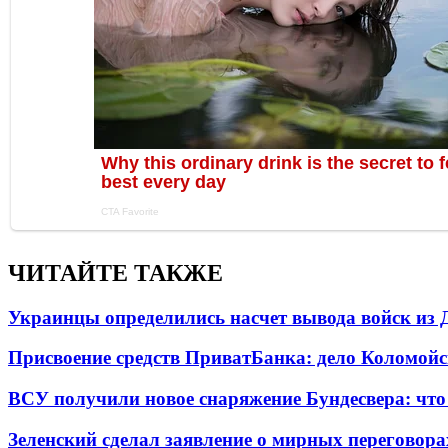
ЧИТАЙТЕ ТАКЖЕ
Украинцы определились насчет вывода войск из 
Присвоение средств ПриватБанка: дело Коломойс
ВСУ получили новое снаряжение Бундесвера: что
Зеленский сделал заявление о мирных переговора