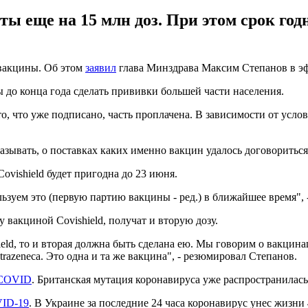
ы еще на 15 млн доз. При этом срок го
-вакцины. Об этом
заявил
глава Минздрава Максим Степанов в эфи
 до конца года сделать прививки большей части населения.
о то, что уже подписано, часть проплачена. В зависимости от ус
зывать, о поставках каких именно вакцин удалось договориться,
ovishield будет пригодна до 23 июня.
ользуем это (первую партию вакцины - ред.) в ближайшее время",
 вакциной Covishield, получат и вторую дозу.
hield, то и вторая должна быть сделана ею. Мы говорим о вакцин
azeneca. Это одна и та же вакцина", - резюмировал Степанов.
 COVID
. Британская мутация коронавируса уже распространилась
VID-19
. В Украине за последние 24 часа коронавирус унес жизн