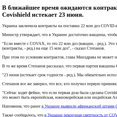
В ближайшее время ожидаются контракт
Covishield истекает 23 июня.
Украина заключила контракты на поставки 22 млн доз COVID
Министр утверждает, что в Украине достаточно вакцины, чтобы
"Если вместе с COVAX, то это 22 млн доз (вакцин, - ред.). Эт
(контракты, - ред.) на еще 15 млн доз", - сказал Степанов.
При этом по условиям контрактов, глава Минздрава не может на
В то же время Степанов рассказал, что первая партия вакцины C
"23 июня (истекает срок годности - ред.). Мы обязательно исп
Степанов все же заверил, что все, кто получил первую прививку
"Сейчас ходят фейки, что если первая доза была сделана Covis
это может быть европейская, южнокорейская или индийская Astr
Напомним, что ранее
в Украине выявили африканский штамм
Также сообщалось, что
в Украине рекордная смертность от CO