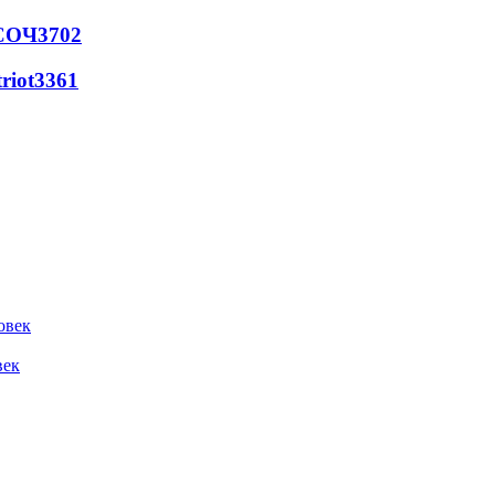
 СОЧ
3702
riot
3361
овек
век