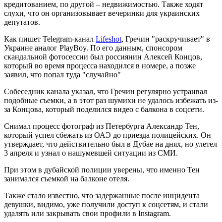
кредитованием, по другой – недвижимостью. Также ходят
слухи, что он организовывает вечеринки для украинских
депутатов.
Как пишет Telegram-канал
Lifeshot
, Гречин "раскручивает" в
Украине аналог PlayBoy. По его данным, спонсором
скандальной фотосессии был россиянин Алексей Концов,
который во время процесса находился в номере, а позже
заявил, что попал туда "случайно"
Собеседник канала указал, что Гречин регулярно устраивал
подобные съемки, а в этот раз шумихи не удалось избежать из-
за Концова, который поделился видео с балкона в соцсети.
Снимал процесс фотограф из Петербурга Александр Тен,
который успел сбежать из ОАЭ до приезда полицейских. Он
утверждает, что действительно был в Дубае на днях, но улетел
3 апреля и узнал о нашумевшей ситуации из СМИ.
При этом в дубайской полиции уверены, что именно Тен
занимался съемкой на балконе отеля.
Также стало известно, что задержанные после инцидента
девушки, видимо, уже получили доступ к соцсетям, и стали
удалять или закрывать свои профили в Instagram.