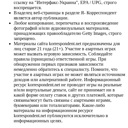
ссылку на "Интерфакс-Украина", EPA / UPG, строго
воспрещается.
Владелец веб-страницы в разделе Я- Корреспондент
является автор публикации.
Любое копирование, перепечатка и воспроизведение
фотографий и/или аудиовизуальных материалов,
принадлежащих правообладателю Getty Images, строго
запрещено.
Материалы сайта korrespondent.net предназначены для
лиц старше 21 года (21+). Участие в азартных играх
может вызвать игровую зависимость. Соблюдайте
правила (принципы) ответственной игры. При
обнаружении первых признаков зависимости
немедленно обратитесь к специалисту. Помните, что
участие в азартных играх не может являться источником
доходов или альтернативой работе. Информационный
ресурс korrespondent.net не проводит игры на реальные
и/или виртуальные деньги, сайт не принимает ни в
какой форме оплату ставок и других платежей, которые
связаны/могут быть связаны с азартными играми,
букмекерами или тотализаторами. Какие-либо
материалы на информационном ресурсе
korrespondent.net публикуются исключительно в
информационных целях.