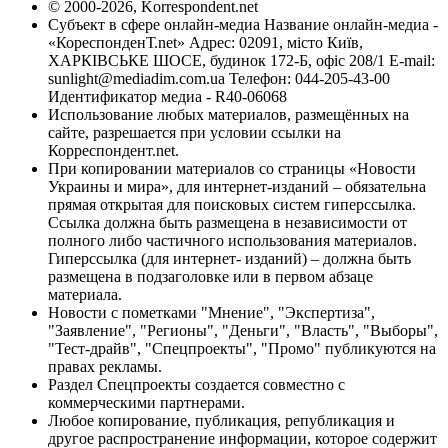
© 2000-2026, Korrespondent.net
Субъект в сфере онлайн-медиа Название онлайн-медиа -
«КореспонденТ.net» Адрес: 02091, місто Київ,
ХАРКІВСЬКЕ ШОСЕ, будинок 172-Б, офіс 208/1 E-mail:
sunlight@mediadim.com.ua
Телефон: 044-205-43-00
Идентификатор медиа - R40-06068
Использование любых материалов, размещённых на
сайте, разрешается при условии ссылки на
Корреспондент.net.
При копировании материалов со страницы «Новости
Украины и мира», для интернет-изданий – обязательна
прямая открытая для поисковых систем гиперссылка.
Ссылка должна быть размещена в независимости от
полного либо частичного использования материалов.
Гиперссылка (для интернет- изданий) – должна быть
размещена в подзаголовке или в первом абзаце
материала.
Новости с пометками "Мнение", "Экспертиза",
"Заявление", "Регионы", "Деньги", "Власть", "Выборы",
"Тест-драйв", "Спецпроекты", "Промо" публикуются на
правах рекламы.
Раздел Спецпроекты создается совместно с
коммерческими партнерами.
Любое копирование, публикация, републикация и
другое распространение информации, которое содержит