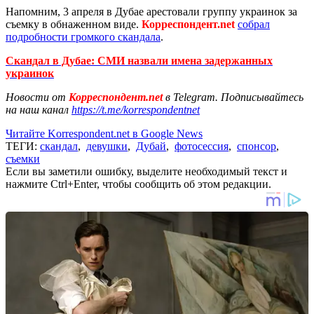
Напомним, 3 апреля в Дубае арестовали группу украинок за
съемку в обнаженном виде.
Корреспондент.net
собрал
подробности громкого скандала
.
Скандал в Дубае: СМИ назвали имена задержанных
украинок
Новости от
Корреспондент.net
в Telegram. Подписывайтесь
на наш канал
https://t.me/korrespondentnet
Читайте Korrespondent.net в Google News
ТЕГИ:
скандал
,
девушки
,
Дубай
,
фотосессия
,
спонсор
,
съемки
Если вы заметили ошибку, выделите необходимый текст и
нажмите Ctrl+Enter, чтобы сообщить об этом редакции.